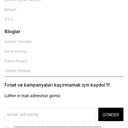
İletişim
S.S.S
Bloglar
Sunum Trendleri
Bar & Kokteyl
Kahve Köşesi
İşletme Rehberi
Fırsat ve kampanyaları kaçırmamak için kaydol !!!
Lütfen e-mail adresinizi giriniz
GÖNDER