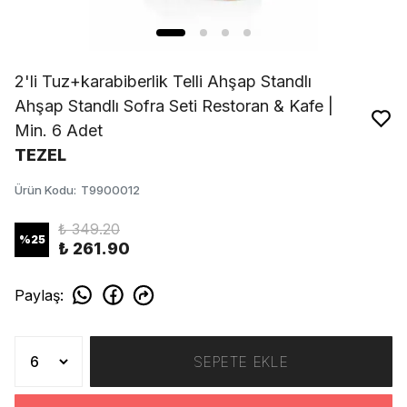
2'li Tuz+karabiberlik Telli Ahşap Standlı
Ahşap Standlı Sofra Seti Restoran & Kafe |
Min. 6 Adet
TEZEL
Ürün Kodu
:
T9900012
₺ 349.20
%
25
₺ 261.90
Paylaş
:
SEPETE EKLE