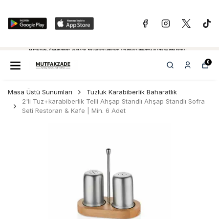
Mutfakzade - Özel Alanlariniz, Restoran, Bar ve Cafe'leriniz için sıfırdan projelendirme, montaj ve daha fazlasi...
Tiklayiniz...
0
Masa Üstü Sunumları
Tuzluk Karabiberlik Baharatlık
2'li Tuz+karabiberlik Telli Ahşap Standlı Ahşap Standlı Sofra
Seti Restoran & Kafe | Min. 6 Adet