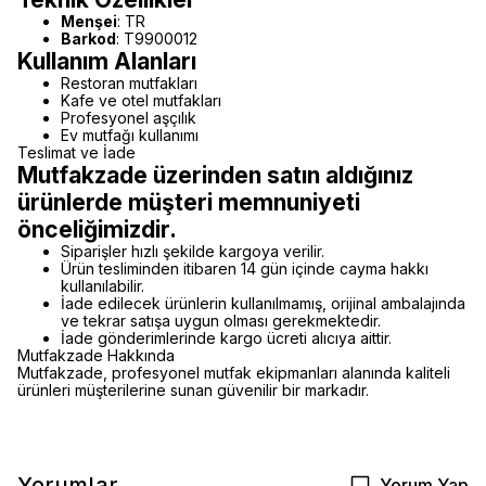
Menşei
: TR
Barkod
: T9900012
Kullanım Alanları
Restoran mutfakları
Kafe ve otel mutfakları
Profesyonel aşçılık
Ev mutfağı kullanımı
Teslimat ve İade
Mutfakzade üzerinden satın aldığınız
ürünlerde müşteri memnuniyeti
önceliğimizdir.
Siparişler hızlı şekilde kargoya verilir.
Ürün tesliminden itibaren 14 gün içinde cayma hakkı
kullanılabilir.
İade edilecek ürünlerin kullanılmamış, orijinal ambalajında
ve tekrar satışa uygun olması gerekmektedir.
İade gönderimlerinde kargo ücreti alıcıya aittir.
Mutfakzade Hakkında
Mutfakzade, profesyonel mutfak ekipmanları alanında kaliteli
ürünleri müşterilerine sunan güvenilir bir markadır.
Yorumlar
Yorum Yap