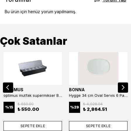
Bu ürün için henüz yorum yapılmamış.
Çok Satanlar
OPTİMUS
BONNA
optimus mutfak supermıkser Bar Konteyner 6'lı 50×16×9 cm Kapaklı Polikarbon Organizer Bar & Kafe
Hygge 34 cm Oval Servis 6 Parça
₺ 650.00
₺ 4,028.04
%
15
%
29
₺ 550.00
₺ 2,864.51
SEPETE EKLE
SEPETE EKLE