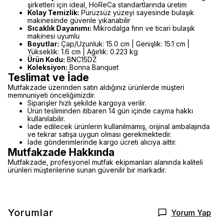
şirketleri için ideal, HoReCa standartlarında üretim
Kolay Temizlik:
Pürüzsüz yüzeyi sayesinde bulaşık
makinesinde güvenle yıkanabilir
Sıcaklık Dayanımı:
Mikrodalga fırın ve ticari bulaşık
makinesi uyumlu
Boyutlar:
Çap/Uzunluk: 15.0 cm | Genişlik: 15.1 cm |
Yükseklik: 1.6 cm | Ağırlık: 0.223 kg
Ürün Kodu:
BNC15DZ
Koleksiyon:
Bonna Banquet
Teslimat ve İade
Mutfakzade üzerinden satın aldığınız ürünlerde müşteri
memnuniyeti önceliğimizdir.
Siparişler hızlı şekilde kargoya verilir.
Ürün tesliminden itibaren 14 gün içinde cayma hakkı
kullanılabilir.
İade edilecek ürünlerin kullanılmamış, orijinal ambalajında
ve tekrar satışa uygun olması gerekmektedir.
İade gönderimlerinde kargo ücreti alıcıya aittir.
Mutfakzade Hakkında
Mutfakzade, profesyonel mutfak ekipmanları alanında kaliteli
ürünleri müşterilerine sunan güvenilir bir markadır.
Yorumlar
Yorum Yap