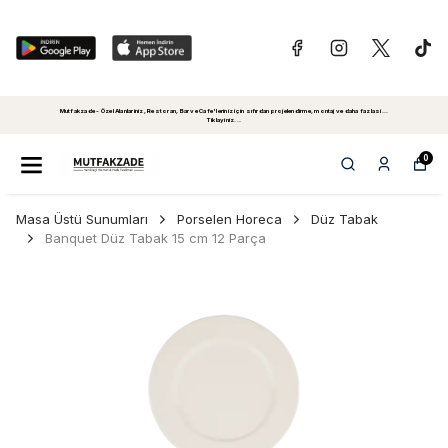
Mutfakzade - Özel Alanlariniz, Restoran, Bar ve Cafe'leriniz için sıfırdan projelendirme, montaj ve daha fazlasi...
Tiklayiniz...
0
Masa Üstü Sunumları
Porselen Horeca
Düz Tabak
Banquet Düz Tabak 15 cm 12 Parça