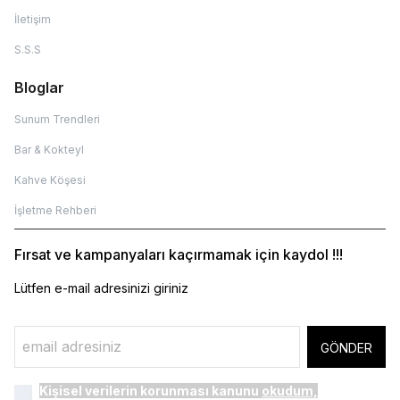
İletişim
S.S.S
Bloglar
Sunum Trendleri
Bar & Kokteyl
Kahve Köşesi
İşletme Rehberi
Fırsat ve kampanyaları kaçırmamak için kaydol !!!
Lütfen e-mail adresinizi giriniz
GÖNDER
Kişisel verilerin korunması kanunu
okudum,