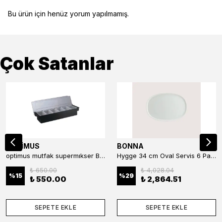
Bu ürün için henüz yorum yapılmamış.
Çok Satanlar
OPTİMUS
BONNA
optimus mutfak supermıkser Bar Konteyner 6'lı 50×16×9 cm Kapaklı Polikarbon Organizer Bar & Kafe
Hygge 34 cm Oval Servis 6 Parça
₺ 650.00
₺ 4,028.04
%
15
%
29
₺ 550.00
₺ 2,864.51
SEPETE EKLE
SEPETE EKLE