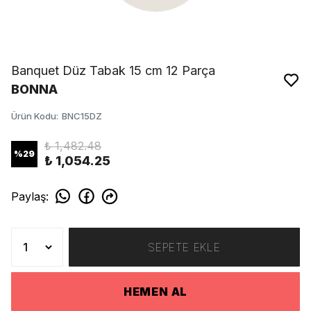
Banquet Düz Tabak 15 cm 12 Parça
BONNA
Ürün Kodu
:
BNC15DZ
₺ 1,482.48
%
29
₺ 1,054.25
Paylaş
:
SEPETE EKLE
HEMEN AL