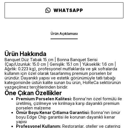
WHATSAPP
Ürün Açıklaması
Ürün Hakkında
Banquet Düz Tabak 15 cm | Bonna Banquet Serisi
(Çap/Uzunluk: 15.0 cm | Genişlik: 15.1 cm | Yükseklik: 1.6 cm |
Ağırlık: 0.223 kg), profesyonel mutfaklarda ve şık sofralarda
kullanım için özel olarak tasarlanmış premium porselen bir
üründür. Dayanıklı yapısı ve estetik görünümüyle tatlı tabağı
kategorisinde üstün kalite sunan bu ürün, HoReCa sektörünün
vazgeçilmez tercihlerinden biridir.
Öne Çıkan Özellikler
Premium Porselen Kalitesi:
Bonna'nın özel formülü ile
üretilmiş, çizilmeye ve kırılmaya karşı dayanıklı premium
porselen malzeme
Ömür Boyu Kenar Çıtlama Garantisi:
Bonna'nın ömür
boyu Edge Chip garantisi ile korunan dayanıklı kenar
yapısı
Profesyonel Kullanım:
Restoranlar, oteller ve catering