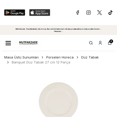
Mutfakzade - Özel Alanlariniz, Restoran, Bar ve Cafe'leriniz için sıfırdan projelendirme, montaj ve daha fazlasi...
Tiklayiniz...
0
Masa Üstü Sunumları
Porselen Horeca
Düz Tabak
Banquet Düz Tabak 27 cm 12 Parça