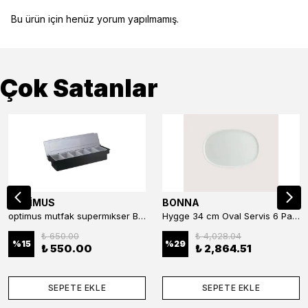
Bu ürün için henüz yorum yapılmamış.
Çok Satanlar
OPTİMUS
BONNA
optimus mutfak supermıkser Bar Konteyner 6'lı 50×16×9 cm Kapaklı Polikarbon Organizer Bar & Kafe
Hygge 34 cm Oval Servis 6 Parça
₺ 650.00
₺ 4,028.04
%
15
%
29
₺ 550.00
₺ 2,864.51
SEPETE EKLE
SEPETE EKLE