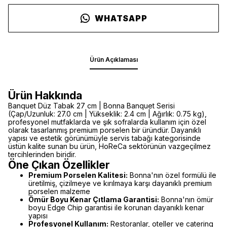
WHATSAPP
Ürün Açıklaması
Ürün Hakkında
Banquet Düz Tabak 27 cm | Bonna Banquet Serisi
(Çap/Uzunluk: 27.0 cm | Yükseklik: 2.4 cm | Ağırlık: 0.75 kg),
profesyonel mutfaklarda ve şık sofralarda kullanım için özel
olarak tasarlanmış premium porselen bir üründür. Dayanıklı
yapısı ve estetik görünümüyle servis tabağı kategorisinde
üstün kalite sunan bu ürün, HoReCa sektörünün vazgeçilmez
tercihlerinden biridir.
Öne Çıkan Özellikler
Premium Porselen Kalitesi:
Bonna'nın özel formülü ile
üretilmiş, çizilmeye ve kırılmaya karşı dayanıklı premium
porselen malzeme
Ömür Boyu Kenar Çıtlama Garantisi:
Bonna'nın ömür
boyu Edge Chip garantisi ile korunan dayanıklı kenar
yapısı
Profesyonel Kullanım:
Restoranlar, oteller ve catering