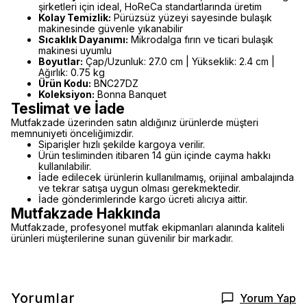
şirketleri için ideal, HoReCa standartlarında üretim
Kolay Temizlik:
Pürüzsüz yüzeyi sayesinde bulaşık
makinesinde güvenle yıkanabilir
Sıcaklık Dayanımı:
Mikrodalga fırın ve ticari bulaşık
makinesi uyumlu
Boyutlar:
Çap/Uzunluk: 27.0 cm | Yükseklik: 2.4 cm |
Ağırlık: 0.75 kg
Ürün Kodu:
BNC27DZ
Koleksiyon:
Bonna Banquet
Teslimat ve İade
Mutfakzade üzerinden satın aldığınız ürünlerde müşteri
memnuniyeti önceliğimizdir.
Siparişler hızlı şekilde kargoya verilir.
Ürün tesliminden itibaren 14 gün içinde cayma hakkı
kullanılabilir.
İade edilecek ürünlerin kullanılmamış, orijinal ambalajında
ve tekrar satışa uygun olması gerekmektedir.
İade gönderimlerinde kargo ücreti alıcıya aittir.
Mutfakzade Hakkında
Mutfakzade, profesyonel mutfak ekipmanları alanında kaliteli
ürünleri müşterilerine sunan güvenilir bir markadır.
Yorumlar
Yorum Yap