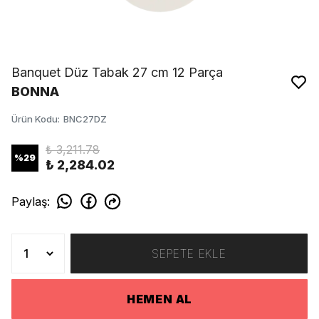
Banquet Düz Tabak 27 cm 12 Parça
BONNA
Ürün Kodu
:
BNC27DZ
₺ 3,211.78
%
29
₺ 2,284.02
Paylaş
:
SEPETE EKLE
HEMEN AL