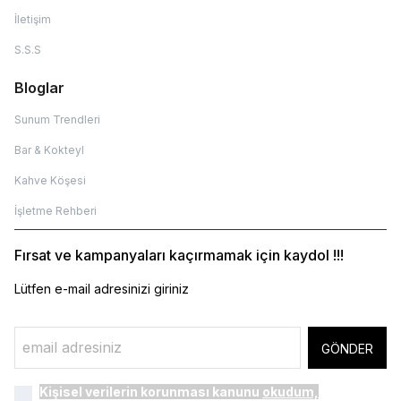
İletişim
S.S.S
Bloglar
Sunum Trendleri
Bar & Kokteyl
Kahve Köşesi
İşletme Rehberi
Fırsat ve kampanyaları kaçırmamak için kaydol !!!
Lütfen e-mail adresinizi giriniz
GÖNDER
Kişisel verilerin korunması kanunu
okudum,