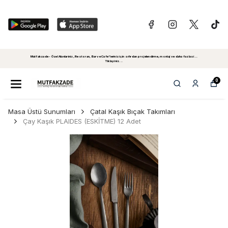
Mutfakzade - Özel Alanlariniz, Restoran, Bar ve Cafe'leriniz için sıfırdan projelendirme, montaj ve daha fazlasi...
Tiklayiniz...
0
Masa Üstü Sunumları
Çatal Kaşık Bıçak Takımları
Çay Kaşık PLAIDES (ESKİTME) 12 Adet