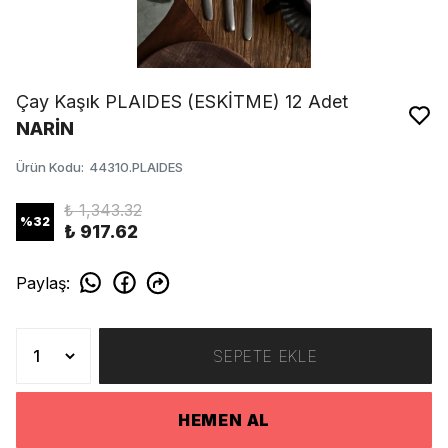
Çay Kaşık PLAIDES (ESKİTME) 12 Adet
NARİN
Ürün Kodu
:
44310.PLAIDES
₺ 1,343.32
%
32
₺ 917.62
Paylaş
:
SEPETE EKLE
HEMEN AL