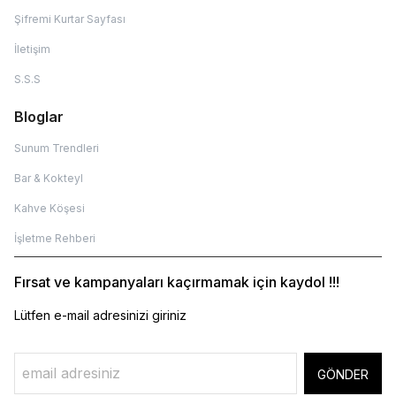
Şifremi Kurtar Sayfası
İletişim
S.S.S
Bloglar
Sunum Trendleri
Bar & Kokteyl
Kahve Köşesi
İşletme Rehberi
Fırsat ve kampanyaları kaçırmamak için kaydol !!!
Lütfen e-mail adresinizi giriniz
GÖNDER