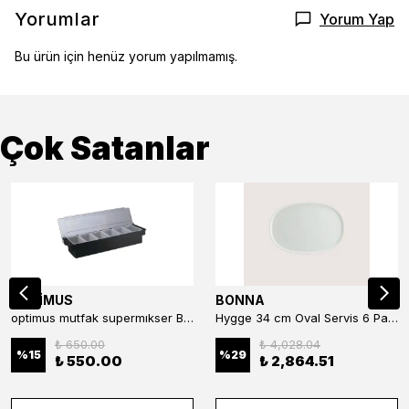
Yorumlar
Yorum Yap
Bu ürün için henüz yorum yapılmamış.
Çok Satanlar
OPTİMUS
BONNA
optimus mutfak supermıkser Bar Konteyner 6'lı 50×16×9 cm Kapaklı Polikarbon Organizer Bar & Kafe
Hygge 34 cm Oval Servis 6 Parça
₺ 650.00
₺ 4,028.04
%
15
%
29
₺ 550.00
₺ 2,864.51