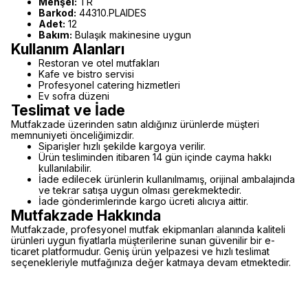
Menşei:
TR
Barkod:
44310.PLAIDES
Adet:
12
Bakım:
Bulaşık makinesine uygun
Kullanım Alanları
Restoran ve otel mutfakları
Kafe ve bistro servisi
Profesyonel catering hizmetleri
Ev sofra düzeni
Teslimat ve İade
Mutfakzade üzerinden satın aldığınız ürünlerde müşteri
memnuniyeti önceliğimizdir.
Siparişler hızlı şekilde kargoya verilir.
Ürün tesliminden itibaren 14 gün içinde cayma hakkı
kullanılabilir.
İade edilecek ürünlerin kullanılmamış, orijinal ambalajında
ve tekrar satışa uygun olması gerekmektedir.
İade gönderimlerinde kargo ücreti alıcıya aittir.
Mutfakzade Hakkında
Mutfakzade, profesyonel mutfak ekipmanları alanında kaliteli
ürünleri uygun fiyatlarla müşterilerine sunan güvenilir bir e-
ticaret platformudur. Geniş ürün yelpazesi ve hızlı teslimat
seçenekleriyle mutfağınıza değer katmaya devam etmektedir.