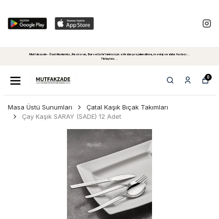
Mutfakzade - Özel Alanlariniz, Restoran, Bar ve Cafe'leriniz için sıfırdan projelendirme, montaj ve daha fazlasi...
Tiklayiniz...
0
Masa Üstü Sunumları
Çatal Kaşık Bıçak Takımları
Çay Kaşık SARAY (SADE) 12 Adet