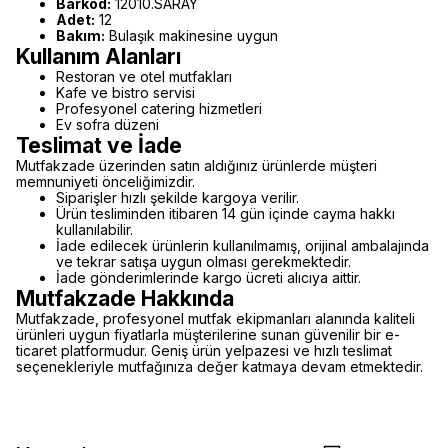
Barkod:
12010.SARAY
Adet:
12
Bakım:
Bulaşık makinesine uygun
Kullanım Alanları
Restoran ve otel mutfakları
Kafe ve bistro servisi
Profesyonel catering hizmetleri
Ev sofra düzeni
Teslimat ve İade
Mutfakzade üzerinden satın aldığınız ürünlerde müşteri
memnuniyeti önceliğimizdir.
Siparişler hızlı şekilde kargoya verilir.
Ürün tesliminden itibaren 14 gün içinde cayma hakkı
kullanılabilir.
İade edilecek ürünlerin kullanılmamış, orijinal ambalajında
ve tekrar satışa uygun olması gerekmektedir.
İade gönderimlerinde kargo ücreti alıcıya aittir.
Mutfakzade Hakkında
Mutfakzade, profesyonel mutfak ekipmanları alanında kaliteli
ürünleri uygun fiyatlarla müşterilerine sunan güvenilir bir e-
ticaret platformudur. Geniş ürün yelpazesi ve hızlı teslimat
seçenekleriyle mutfağınıza değer katmaya devam etmektedir.