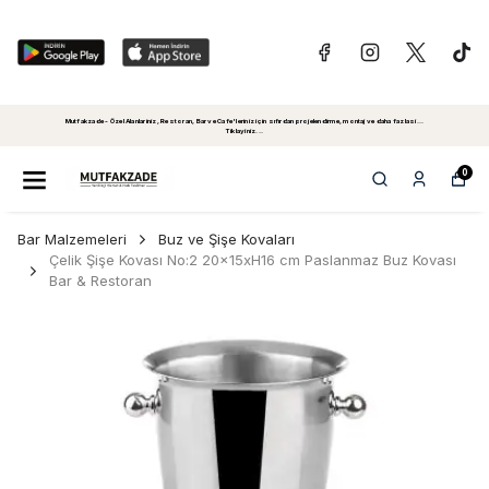
Mutfakzade - Özel Alanlariniz, Restoran, Bar ve Cafe'leriniz için sıfırdan projelendirme, montaj ve daha fazlasi...
Tiklayiniz...
0
Bar Malzemeleri
Buz ve Şişe Kovaları
Çelik Şişe Kovası No:2 20x15xH16 cm Paslanmaz Buz Kovası
Bar & Restoran