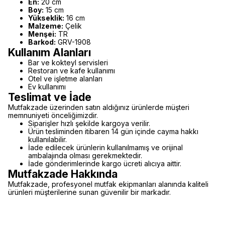
En:
20 cm
Boy:
15 cm
Yükseklik:
16 cm
Malzeme:
Çelik
Menşei:
TR
Barkod:
GRV-1908
Kullanım Alanları
Bar ve kokteyl servisleri
Restoran ve kafe kullanımı
Otel ve işletme alanları
Ev kullanımı
Teslimat ve İade
Mutfakzade üzerinden satın aldığınız ürünlerde müşteri
memnuniyeti önceliğimizdir.
Siparişler hızlı şekilde kargoya verilir.
Ürün tesliminden itibaren 14 gün içinde cayma hakkı
kullanılabilir.
İade edilecek ürünlerin kullanılmamış ve orijinal
ambalajında olması gerekmektedir.
İade gönderimlerinde kargo ücreti alıcıya aittir.
Mutfakzade Hakkında
Mutfakzade, profesyonel mutfak ekipmanları alanında kaliteli
ürünleri müşterilerine sunan güvenilir bir markadır.