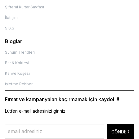
Şifremi Kurtar Sayfası
İletişim
S.S.S
Bloglar
Sunum Trendleri
Bar & Kokteyl
Kahve Köşesi
İşletme Rehberi
Fırsat ve kampanyaları kaçırmamak için kaydol !!!
Lütfen e-mail adresinizi giriniz
GÖNDER