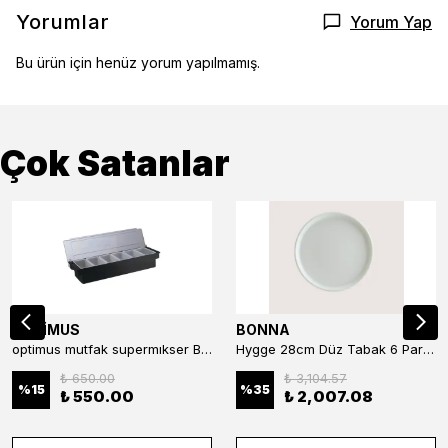
Yorumlar
Yorum Yap
Bu ürün için henüz yorum yapılmamış.
Çok Satanlar
OPTİMUS
BONNA
optimus mutfak supermıkser Bar Konteyner 6'lı 50×16×9 cm Kapaklı Polikarbon Organizer Bar & Kafe
Hygge 28cm Düz Tabak 6 Parça
₺ 650.00
₺ 3,104.57
%
15
%
35
₺ 550.00
₺ 2,007.08