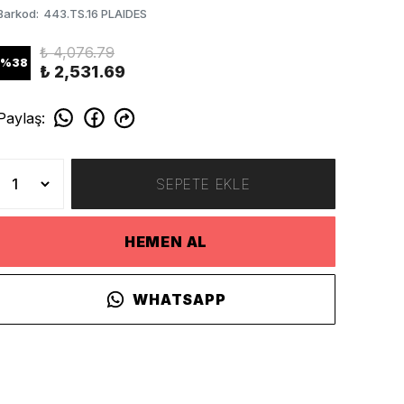
Barkod
:
443.TS.16 PLAIDES
₺ 4,076.79
%
38
₺ 2,531.69
Paylaş
:
SEPETE EKLE
HEMEN AL
WHATSAPP