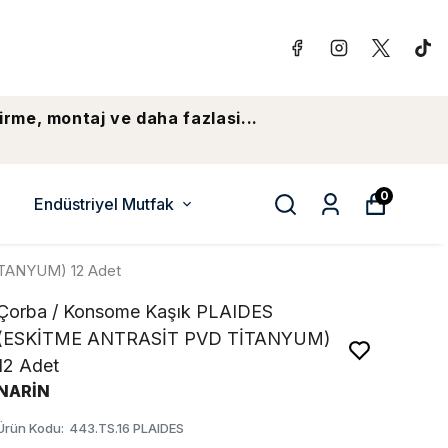
irme, montaj ve daha fazlasi...
0
Endüstriyel Mutfak
TANYUM) 12 Adet
Çorba / Konsome Kaşık PLAIDES
(ESKİTME ANTRASİT PVD TİTANYUM)
12 Adet
NARİN
Ürün Kodu
:
443.TS.16 PLAIDES