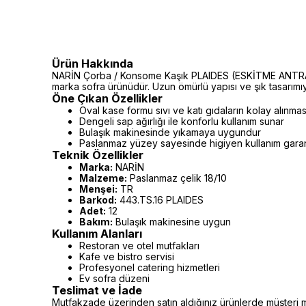
Ürün Hakkında
NARİN Çorba / Konsome Kaşık PLAIDES (ESKİTME ANTRASİ
marka sofra ürünüdür. Uzun ömürlü yapısı ve şık tasarımıy
Öne Çıkan Özellikler
Oval kase formu sıvı ve katı gıdaların kolay alınmas
Dengeli sap ağırlığı ile konforlu kullanım sunar
Bulaşık makinesinde yıkamaya uygundur
Paslanmaz yüzey sayesinde higiyen kullanım garan
Teknik Özellikler
Marka:
NARİN
Malzeme:
Paslanmaz çelik 18/10
Menşei:
TR
Barkod:
443.TS.16 PLAIDES
Adet:
12
Bakım:
Bulaşık makinesine uygun
Kullanım Alanları
Restoran ve otel mutfakları
Kafe ve bistro servisi
Profesyonel catering hizmetleri
Ev sofra düzeni
Teslimat ve İade
Mutfakzade üzerinden satın aldığınız ürünlerde müşteri m