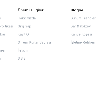
Önemli Bilgiler
Bloglar
u
Hakkımızda
Sunum Trendleri
olitikası
Giriş Yap
Bar & Kokteyl
ikası
Kayıt Ol
Kahve Köşesi
Şifremi Kurtar Sayfası
İşletme Rehberi
mesi
İletişim
i
S.S.S