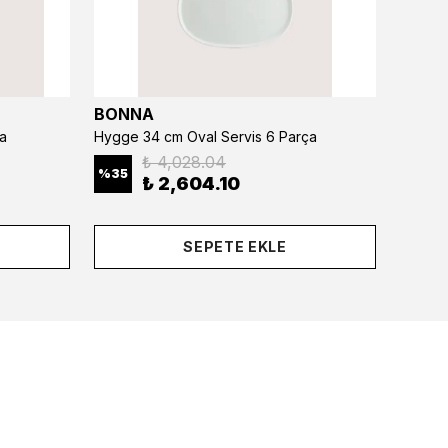
BONNA
BONN
a
Hygge 34 cm Oval Servis 6 Parça
₺ 4,028.04
%
35
%
35
₺ 2,604.10
SEPETE EKLE