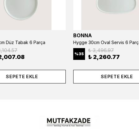
BONNA
m Düz Tabak 6 Parça
Hygge 30cm Oval Servis 6 Parç
3,104.57
₺ 3,496.97
%
35
2,007.08
₺ 2,260.77
SEPETE EKLE
SEPETE EKLE