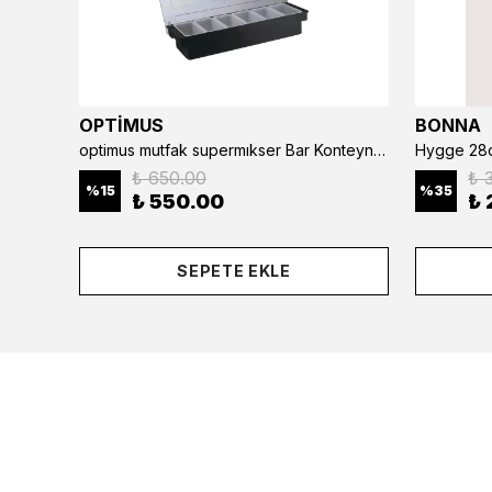
OPTİMUS
BONNA
optimus mutfak supermıkser Bar Konteyner 6'lı 50×16×9 cm Kapaklı Polikarbon Organizer Bar & Kafe
Hygge 28c
₺ 650.00
₺ 
%
15
%
35
₺ 550.00
₺ 
SEPETE EKLE