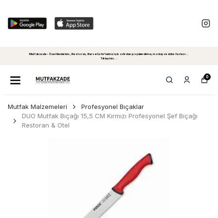
Mutfakzade - Özel Alanlariniz, Restoran, Bar ve Cafe'leriniz için sıfırdan projelendirme, montaj ve daha fazlasi...
Tiklayiniz...
0
Mutfak Malzemeleri
Profesyonel Bıçaklar
DUO Mutfak Bıçağı 15,5 CM Kırmızı Profesyonel Şef Bıçağı
Restoran & Otel