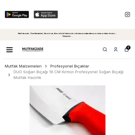
Mutfakzade - Özel Alanlariniz, Restoran, Bar ve Cafe'leriniz için sıfırdan projelendirme, montaj ve daha fazlasi...
Tiklayiniz...
0
Mutfak Malzemeleri
Profesyonel Bıçaklar
DUO Soğan Bıçağı 19 CM Kırmızı Profesyonel Soğan Bıçağı
Mutfak Hazırlık