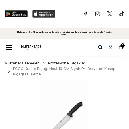
Mutfakzade - Özel Alanlariniz, Restoran, Bar ve Cafe'leriniz için sıfırdan projelendirme, montaj ve daha fazlasi...
Tiklayiniz...
0
Mutfak Malzemeleri
Profesyonel Bıçaklar
ECCO Kasap Bıçağı No:3 19 CM Siyah Profesyonel Kasap
Bıçağı Et İşleme