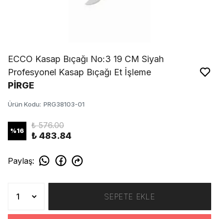
ECCO Kasap Bıçağı No:3 19 CM Siyah
Profesyonel Kasap Bıçağı Et İşleme
PİRGE
Ürün Kodu
:
PRG38103-01
₺ 576.00
%
16
₺ 483.84
Paylaş
:
SEPETE EKLE