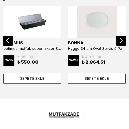
OPTİMUS
BONNA
optimus mutfak supermıkser Bar Konteyner 6'lı 50×16×9 cm Kapaklı Polikarbon Organizer Bar & Kafe
Hygge 34 cm Oval Servis 6 Parça
₺ 650.00
₺ 4,028.04
%
15
%
29
₺ 550.00
₺ 2,864.51
SEPETE EKLE
SEPETE EKLE