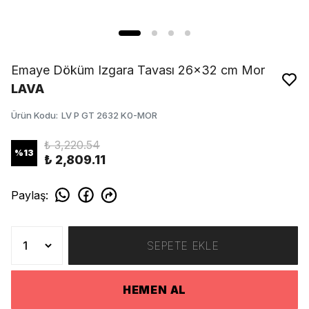
Emaye Döküm Izgara Tavası 26x32 cm Mor
LAVA
Ürün Kodu
:
LV P GT 2632 K0-MOR
₺ 3,220.54
%
13
₺ 2,809.11
Paylaş
:
SEPETE EKLE
HEMEN AL