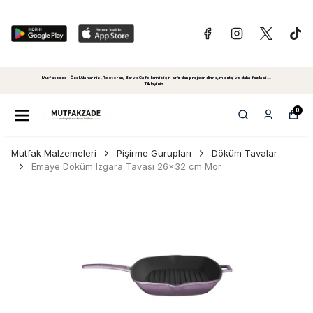
Mutfakzade - Özel Alanlariniz, Restoran, Bar ve Cafe'leriniz için sıfırdan projelendirme, montaj ve daha fazlasi...
Tiklayiniz...
0
Mutfak Malzemeleri
Pişirme Gurupları
Döküm Tavalar
Emaye Döküm Izgara Tavası 26x32 cm Mor