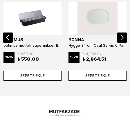
OPTİMUS
BONNA
optimus mutfak supermıkser Bar Konteyner 6'lı 50×16×9 cm Kapaklı Polikarbon Organizer Bar & Kafe
Hygge 34 cm Oval Servis 6 Parça
₺ 650.00
₺ 4,028.04
%
15
%
29
₺ 550.00
₺ 2,864.51
SEPETE EKLE
SEPETE EKLE