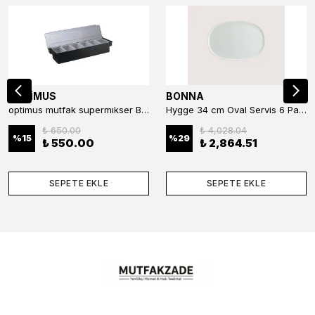
OPTİMUS
BONNA
optimus mutfak supermıkser Bar Konteyner 6'lı 50×16×9 cm Kapaklı Polikarbon Organizer Bar & Kafe
Hygge 34 cm Oval Servis 6 Parça
₺ 650.00
₺ 4,028.04
%
15
%
29
₺ 550.00
₺ 2,864.51
SEPETE EKLE
SEPETE EKLE