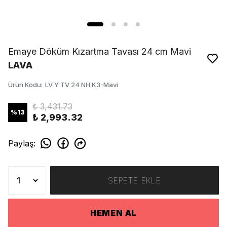
Emaye Döküm Kızartma Tavası 24 cm Mavi
LAVA
Ürün Kodu
:
LV Y TV 24 NH K3-Mavi
₺ 3,431.73
%
13
₺ 2,993.32
Paylaş
:
SEPETE EKLE
HEMEN AL