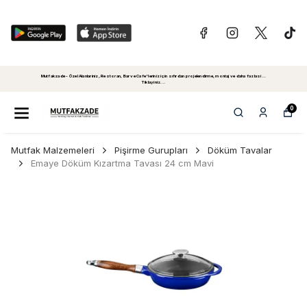
Mutfakzade - Özel Alanlariniz, Restoran, Bar ve Cafe'leriniz için sıfırdan projelendirme, montaj ve daha fazlasi...
Tiklayiniz...
0
Mutfak Malzemeleri
Pişirme Gurupları
Döküm Tavalar
Emaye Döküm Kızartma Tavası 24 cm Mavi