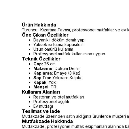
Ürün Hakkında
Turuncu -Kızartma Tavası, profesyonel mutfaklar ve ev kul
Öne Çıkan Özellikler
Dayanıklı döküm demir yapı
Yüksek ısı tutma kapasitesi
Uzun ömürlü kullanım
Profesyonel mutfak kullanımına uygun
Teknik Özellikler
Çap:
26 cm
Malzeme:
Döküm Demir
Kaplama:
Emaye (3 Kat)
Sap Tipi:
Yekpare Kulplu
Kapak:
Yok
Menşei:
TR
Kullanım Alanları
Restoran ve otel mutfakları
Profesyonel aşçılık
Ev mutfağı
Teslimat ve İade
Mutfakzade üzerinden satın aldığınız ürünlerde müşteri m
Mutfakzade Hakkında
Mutfakzade, profesyonel mutfak ekipmanları alanında kalit