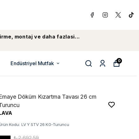
irme, montaj ve daha fazlasi...
0
Endüstriyel Mutfak
Emaye Döküm Kızartma Tavası 26 cm
Turuncu
LAVA
Ürün Kodu
:
LV Y STV 26 K0-Turuncu
₺ 2,692.59