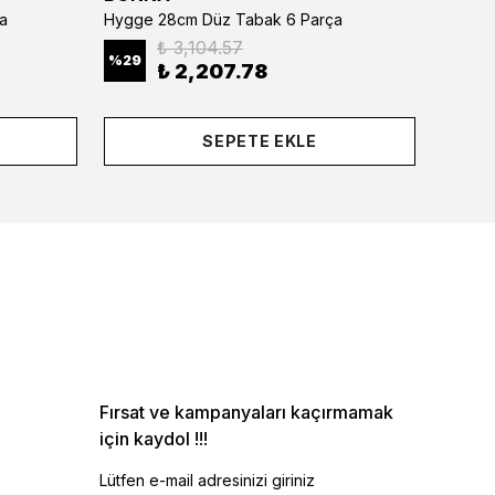
a
Hygge 28cm Düz Tabak 6 Parça
₺ 3,104.57
%
29
%
29
₺ 2,207.78
SEPETE EKLE
Fırsat ve kampanyaları kaçırmamak
için kaydol !!!
Lütfen e-mail adresinizi giriniz