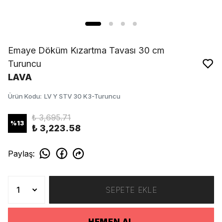
Emaye Döküm Kızartma Tavası 30 cm
Turuncu
LAVA
Ürün Kodu
:
LV Y STV 30 K3-Turuncu
₺ 3,695.71
%
13
₺ 3,223.58
Paylaş
:
SEPETE EKLE
HEMEN AL