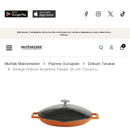
Mutfakzade - Özel Alanlariniz, Restoran, Bar ve Cafe'leriniz için sıfırdan projelendirme, montaj ve daha fazlasi...
Tiklayiniz...
0
Mutfak Malzemeleri
Pişirme Gurupları
Döküm Tavalar
Emaye Döküm Kızartma Tavası 30 cm Turuncu