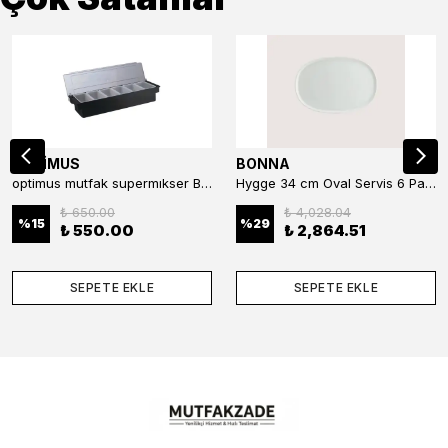
OPTİMUS
BONNA
optimus mutfak supermıkser Bar Konteyner 6'lı 50×16×9 cm Kapaklı Polikarbon Organizer Bar & Kafe
Hygge 34 cm Oval Servis 6 Parça
₺ 650.00
₺ 4,028.04
%
15
%
29
₺ 550.00
₺ 2,864.51
SEPETE EKLE
SEPETE EKLE