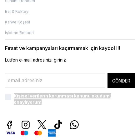
Sunum Trendleri
Bar & Kokteyl
Kahve Köşesi
İşletme Rehberi
Fırsat ve kampanyaları kaçırmamak için kaydol !!!
Lütfen e-mail adresinizi giriniz
GÖNDER
Kişisel verilerin korunması kanunu
okudum,
onaylıyorum