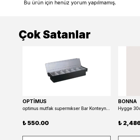
Bu ürün için henüz yorum yapılmamış.
Çok Satanlar
OPTİMUS
BONNA
optimus mutfak supermıkser Bar Konteyner 6'lı 50×16×9 cm Kapaklı Polikarbon Organizer Bar & Kafe
Hygge 30c
₺ 550.00
₺ 2,48