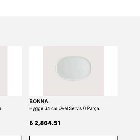
BONNA
BONN
a
Hygge 34 cm Oval Servis 6 Parça
Hygge 
₺ 2,864.51
₺ 1,5