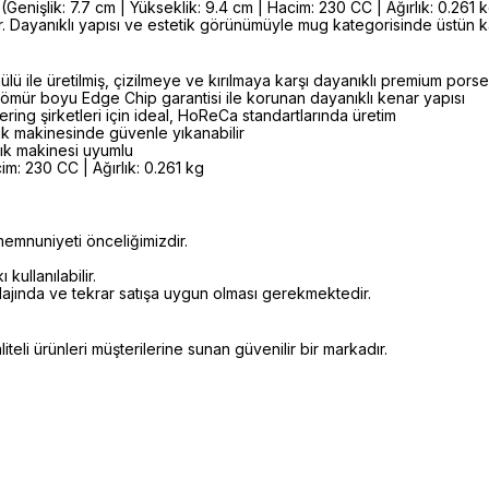
nişlik: 7.7 cm | Yükseklik: 9.4 cm | Hacim: 230 CC | Ağırlık: 0.261 
ür. Dayanıklı yapısı ve estetik görünümüyle mug kategorisinde üstü
lü ile üretilmiş, çizilmeye ve kırılmaya karşı dayanıklı premium por
ömür boyu Edge Chip garantisi ile korunan dayanıklı kenar yapısı
ering şirketleri için ideal, HoReCa standartlarında üretim
k makinesinde güvenle yıkanabilir
şık makinesi uyumlu
im: 230 CC | Ağırlık: 0.261 kg
emnuniyeti önceliğimizdir.
kullanılabilir.
alajında ve tekrar satışa uygun olması gerekmektedir.
eli ürünleri müşterilerine sunan güvenilir bir markadır.