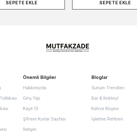
SEPETE EKLE
SEPETE EKLE
Önemli Bilgiler
Bloglar
u
Hakkımızda
Sunum Trendleri
olitikası
Giriş Yap
Bar & Kokteyl
ikası
Kayıt Ol
Kahve Köşesi
Şifremi Kurtar Sayfası
İşletme Rehberi
mesi
İletişim