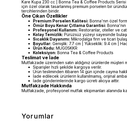
Kare Kupa 230 cc | Bonna Tea & Coffee Products Serisi (Ge
için özel olarak tasarlanmış premium porselen bir üründ
tercihlerinden biridir.
Öne Çıkan Özellikler
Premium Porselen Kalitesi:
Bonna'nın özel formü
Ömür Boyu Kenar Çıtlama Garantisi:
Bonna'nın 
Profesyonel Kullanım:
Restoranlar, oteller ve cat
Kolay Temizlik:
Pürüzsüz yüzeyi sayesinde bulaşı
Sıcaklık Dayanımı:
Mikrodalga fırın ve ticari bula
Boyutlar:
Genişlik: 7.7 cm | Yükseklik: 9.4 cm | Hac
Ürün Kodu:
MUG05KKR
Koleksiyon:
Bonna Tea & Coffee Products
Teslimat ve İade
Mutfakzade üzerinden satın aldığınız ürünlerde müşteri m
Siparişler hızlı şekilde kargoya verilir.
Ürün tesliminden itibaren 14 gün içinde cayma hakkı 
İade edilecek ürünlerin kullanılmamış, orijinal amb
İade gönderimlerinde kargo ücreti alıcıya aittir.
Mutfakzade Hakkında
Mutfakzade, profesyonel mutfak ekipmanları alanında kalit
Yorumlar