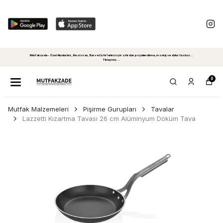
Mutfakzade - Özel Alanlariniz, Restoran, Bar ve Cafe'leriniz için sıfırdan projelendirme, montaj ve daha fazlasi...
Tiklayiniz...
0
Mutfak Malzemeleri
Pişirme Gurupları
Tavalar
Lazzetti Kızartma Tavası 26 cm Alüminyum Döküm Tava