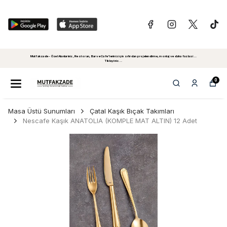
Mutfakzade - Özel Alanlariniz, Restoran, Bar ve Cafe'leriniz için sıfırdan projelendirme, montaj ve daha fazlasi...
Tiklayiniz...
0
Masa Üstü Sunumları
Çatal Kaşık Bıçak Takımları
Nescafe Kaşık ANATOLIA (KOMPLE MAT ALTIN) 12 Adet