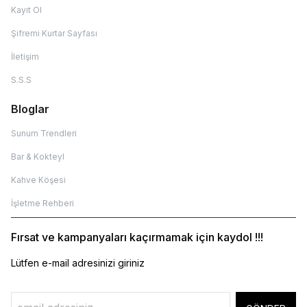
Kayıt Ol
Şifremi Kurtar Sayfası
İletişim
S.S.S
Bloglar
Sunum Trendleri
Bar & Kokteyl
Kahve Köşesi
İşletme Rehberi
Fırsat ve kampanyaları kaçırmamak için kaydol !!!
Lütfen e-mail adresinizi giriniz