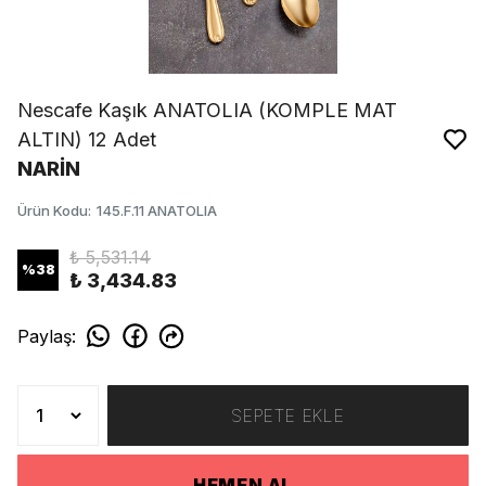
Nescafe Kaşık ANATOLIA (KOMPLE MAT
ALTIN) 12 Adet
NARİN
Ürün Kodu
:
145.F.11 ANATOLIA
₺ 5,531.14
%
38
₺ 3,434.83
Paylaş
:
SEPETE EKLE
HEMEN AL