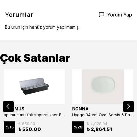
Yorumlar
Yorum Yap
Bu ürün için henüz yorum yapılmamış.
Çok Satanlar
OPTİMUS
BONNA
optimus mutfak supermıkser Bar Konteyner 6'lı 50×16×9 cm Kapaklı Polikarbon Organizer Bar & Kafe
Hygge 34 cm Oval Servis 6 Parça
₺ 650.00
₺ 4,028.04
%
15
%
29
₺ 550.00
₺ 2,864.51