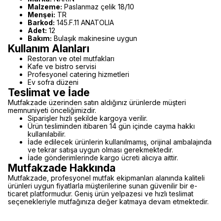
Malzeme:
Paslanmaz çelik 18/10
Menşei:
TR
Barkod:
145.F.11 ANATOLIA
Adet:
12
Bakım:
Bulaşık makinesine uygun
Kullanım Alanları
Restoran ve otel mutfakları
Kafe ve bistro servisi
Profesyonel catering hizmetleri
Ev sofra düzeni
Teslimat ve İade
Mutfakzade üzerinden satın aldığınız ürünlerde müşteri
memnuniyeti önceliğimizdir.
Siparişler hızlı şekilde kargoya verilir.
Ürün tesliminden itibaren 14 gün içinde cayma hakkı
kullanılabilir.
İade edilecek ürünlerin kullanılmamış, orijinal ambalajında
ve tekrar satışa uygun olması gerekmektedir.
İade gönderimlerinde kargo ücreti alıcıya aittir.
Mutfakzade Hakkında
Mutfakzade, profesyonel mutfak ekipmanları alanında kaliteli
ürünleri uygun fiyatlarla müşterilerine sunan güvenilir bir e-
ticaret platformudur. Geniş ürün yelpazesi ve hızlı teslimat
seçenekleriyle mutfağınıza değer katmaya devam etmektedir.