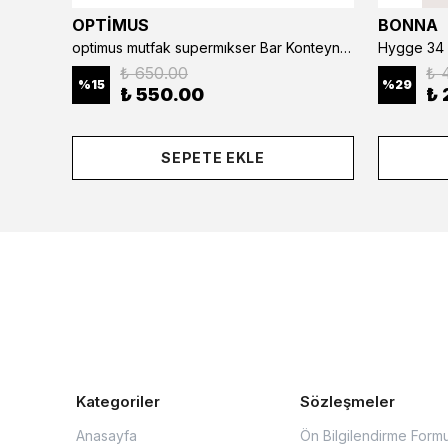
OPTİMUS
BONNA
optimus mutfak supermıkser Bar Konteyner 6'lı 50×16×9 cm Kapaklı Polikarbon Organizer Bar & Kafe
Hygge 34 
₺ 650.00
₺ 
%
15
%
29
₺ 550.00
₺ 
SEPETE EKLE
Kategoriler
Sözleşmeler
Anasayfa
Ön Bilgilendirme Form