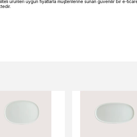
li ürünleri uygun fiyatlarla müşterilerine sunan güvenilir bir e-ticare
edir.