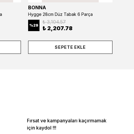
BONNA
BONN
a
Hygge 28cm Düz Tabak 6 Parça
₺ 3,104.57
%
29
%
29
₺ 2,207.78
SEPETE EKLE
Fırsat ve kampanyaları kaçırmamak
için kaydol !!!