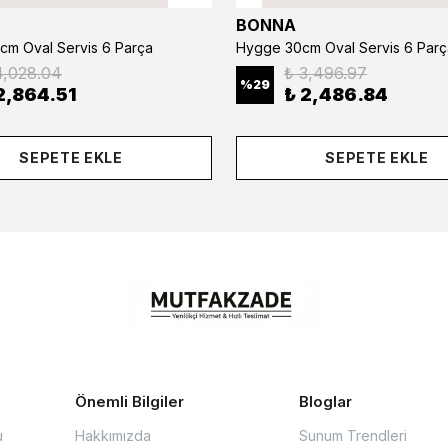
BONNA
cm Oval Servis 6 Parça
Hygge 30cm Oval Servis 6 Parç
4,028.04
₺ 3,496.97
%
29
2,864.51
₺ 2,486.84
SEPETE EKLE
SEPETE EKLE
Önemli Bilgiler
Bloglar
u
Hakkımızda
Sunum Trendleri