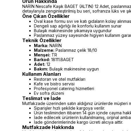
Ürün Hakkında
NARİN Nescafe Kaşık BAGET (ALTIN) 12 Adet, paslanmaz ç
detaylarıyla zenginleştirilmiş bu seri, sofranıza lüks ve şık
Öne Çıkan Özellikler
Oval kase formu sıvı ve katı gıdaların kolay alınmas
Dengeli sap ağırlığı ile konforlu kullanım sunar
Bulaşık makinesinde yıkamaya uygundur
Paslanmaz yüzey sayesinde higiyen kullanım garan
Teknik Özellikler
Marka:
NARİN
Malzeme:
Paslanmaz çelik 18/10
Menşei:
TR
Barkod:
18111.BAGET
Adet:
12
Bakım:
Bulaşık makinesine uygun
Kullanım Alanları
Restoran ve otel mutfakları
Kafe ve bistro servisi
Profesyonel catering hizmetleri
Ev sofra düzeni
Teslimat ve İade
Mutfakzade üzerinden satın aldığınız ürünlerde müşteri m
Siparişler hızlı şekilde kargoya verilir.
Ürün tesliminden itibaren 14 gün içinde cayma hakkı 
İade edilecek ürünlerin kullanılmamış, orijinal amb
İade gönderimlerinde kargo ücreti alıcıya aittir.
Mutfakzade Hakkında