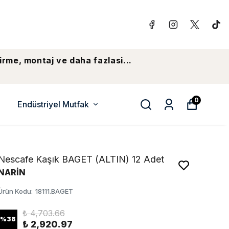
irme, montaj ve daha fazlasi...
0
Endüstriyel Mutfak
Nescafe Kaşık BAGET (ALTIN) 12 Adet
NARİN
Ürün Kodu
:
18111.BAGET
₺ 4,703.66
%
38
₺ 2,920.97