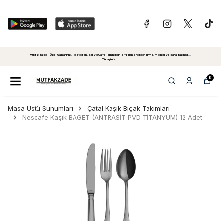
Mutfakzade - Özel Alanlariniz, Restoran, Bar ve Cafe'leriniz için sıfırdan projelendirme, montaj ve daha fazlasi...
Tiklayiniz...
0
Masa Üstü Sunumları
Çatal Kaşık Bıçak Takımları
Nescafe Kaşık BAGET (ANTRASİT PVD TİTANYUM) 12 Adet