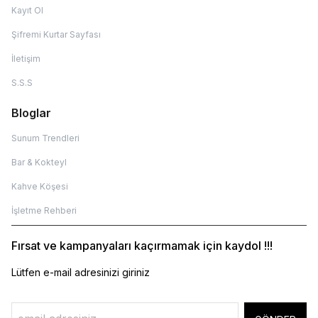
Kayıt Ol
Şifremi Kurtar Sayfası
İletişim
S.S.S
Bloglar
Sunum Trendleri
Bar & Kokteyl
Kahve Köşesi
İşletme Rehberi
Fırsat ve kampanyaları kaçırmamak için kaydol !!!
Lütfen e-mail adresinizi giriniz