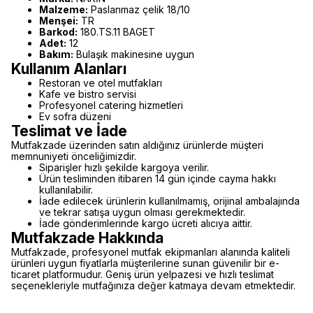
Malzeme:
Paslanmaz çelik 18/10
Menşei:
TR
Barkod:
180.TS.11 BAGET
Adet:
12
Bakım:
Bulaşık makinesine uygun
Kullanım Alanları
Restoran ve otel mutfakları
Kafe ve bistro servisi
Profesyonel catering hizmetleri
Ev sofra düzeni
Teslimat ve İade
Mutfakzade üzerinden satın aldığınız ürünlerde müşteri
memnuniyeti önceliğimizdir.
Siparişler hızlı şekilde kargoya verilir.
Ürün tesliminden itibaren 14 gün içinde cayma hakkı
kullanılabilir.
İade edilecek ürünlerin kullanılmamış, orijinal ambalajında
ve tekrar satışa uygun olması gerekmektedir.
İade gönderimlerinde kargo ücreti alıcıya aittir.
Mutfakzade Hakkında
Mutfakzade, profesyonel mutfak ekipmanları alanında kaliteli
ürünleri uygun fiyatlarla müşterilerine sunan güvenilir bir e-
ticaret platformudur. Geniş ürün yelpazesi ve hızlı teslimat
seçenekleriyle mutfağınıza değer katmaya devam etmektedir.