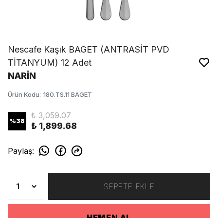
Nescafe Kaşık BAGET (ANTRASİT PVD
TİTANYUM) 12 Adet
NARİN
Ürün Kodu
:
180.TS.11 BAGET
₺ 3,059.07
%
38
₺ 1,899.68
Paylaş
:
SEPETE EKLE
HEMEN AL