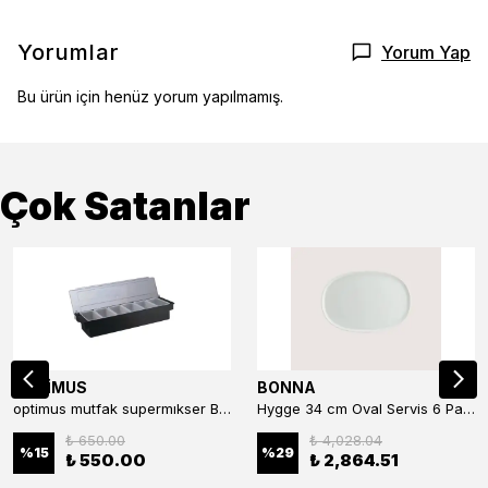
Yorumlar
Yorum Yap
Bu ürün için henüz yorum yapılmamış.
Çok Satanlar
OPTİMUS
BONNA
optimus mutfak supermıkser Bar Konteyner 6'lı 50×16×9 cm Kapaklı Polikarbon Organizer Bar & Kafe
Hygge 34 cm Oval Servis 6 Parça
₺ 650.00
₺ 4,028.04
%
15
%
29
₺ 550.00
₺ 2,864.51