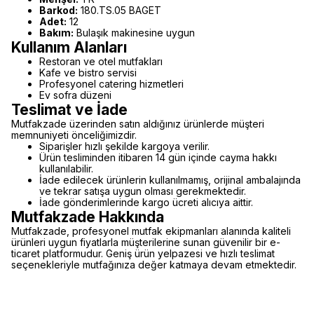
Barkod:
180.TS.05 BAGET
Adet:
12
Bakım:
Bulaşık makinesine uygun
Kullanım Alanları
Restoran ve otel mutfakları
Kafe ve bistro servisi
Profesyonel catering hizmetleri
Ev sofra düzeni
Teslimat ve İade
Mutfakzade üzerinden satın aldığınız ürünlerde müşteri
memnuniyeti önceliğimizdir.
Siparişler hızlı şekilde kargoya verilir.
Ürün tesliminden itibaren 14 gün içinde cayma hakkı
kullanılabilir.
İade edilecek ürünlerin kullanılmamış, orijinal ambalajında
ve tekrar satışa uygun olması gerekmektedir.
İade gönderimlerinde kargo ücreti alıcıya aittir.
Mutfakzade Hakkında
Mutfakzade, profesyonel mutfak ekipmanları alanında kaliteli
ürünleri uygun fiyatlarla müşterilerine sunan güvenilir bir e-
ticaret platformudur. Geniş ürün yelpazesi ve hızlı teslimat
seçenekleriyle mutfağınıza değer katmaya devam etmektedir.