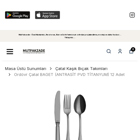
Mutfakzade - Özel Alanlariniz, Restoran, Bar ve Cafe'leriniz için sıfırdan projelendirme, montaj ve daha fazlasi...
Tiklayiniz...
0
Masa Üstü Sunumları
Çatal Kaşık Bıçak Takımları
Ordövr Çatal BAGET (ANTRASİT PVD TİTANYUM) 12 Adet