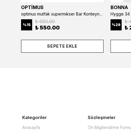
OPTİMUS
BONNA
optimus mutfak supermıkser Bar Konteyner 6'lı 50×16×9 cm Kapaklı Polikarbon Organizer Bar & Kafe
Hygge 34 
₺ 650.00
₺ 
%
15
%
29
₺ 550.00
₺ 
SEPETE EKLE
Kategoriler
Sözleşmeler
Anasayfa
Ön Bilgilendirme Form