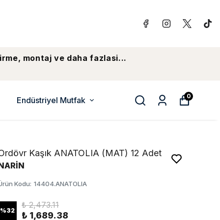
irme, montaj ve daha fazlasi...
0
Endüstriyel Mutfak
Ordövr Kaşık ANATOLIA (MAT) 12 Adet
NARİN
Ürün Kodu
:
14404.ANATOLIA
₺ 2,473.11
%
32
₺ 1,689.38