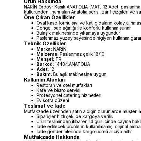
Ürün Hakkında
NARİN Ordövr Kaşık ANATOLIA (MAT) 12 Adet, paslanmaz ç
kültüründen ilham alan Anatolia serisi, zarif çizgileri ve
Öne Çıkan Özellikler
Oval kase formu sıvı ve katı gıdaların kolay alınmas
Dengeli sap ağırlığı ile konforlu kullanım sunar
Bulaşık makinesinde yıkamaya uygundur
Paslanmaz yüzey sayesinde higiyen kullanım garan
Teknik Özellikler
Marka:
NARİN
Malzeme:
Paslanmaz çelik 18/10
Menşei:
TR
Barkod:
14404.ANATOLIA
Adet:
12
Bakım:
Bulaşık makinesine uygun
Kullanım Alanları
Restoran ve otel mutfakları
Kafe ve bistro servisi
Profesyonel catering hizmetleri
Ev sofra düzeni
Teslimat ve İade
Mutfakzade üzerinden satın aldığınız ürünlerde müşteri m
Siparişler hızlı şekilde kargoya verilir.
Ürün tesliminden itibaren 14 gün içinde cayma hakkı 
İade edilecek ürünlerin kullanılmamış, orijinal amb
İade gönderimlerinde kargo ücreti alıcıya aittir.
Mutfakzade Hakkında