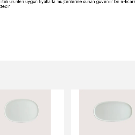
li ürünleri uygun fiyatlarla müşterilerine sunan güvenilir bir e-ticare
edir.