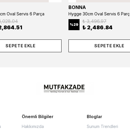
BONNA
cm Oval Servis 6 Parça
Hygge 30cm Oval Servis 6 Parç
4,028.04
₺ 3,496.97
%
29
2,864.51
₺ 2,486.84
SEPETE EKLE
SEPETE EKLE
Önemli Bilgiler
Bloglar
u
Hakkımızda
Sunum Trendleri