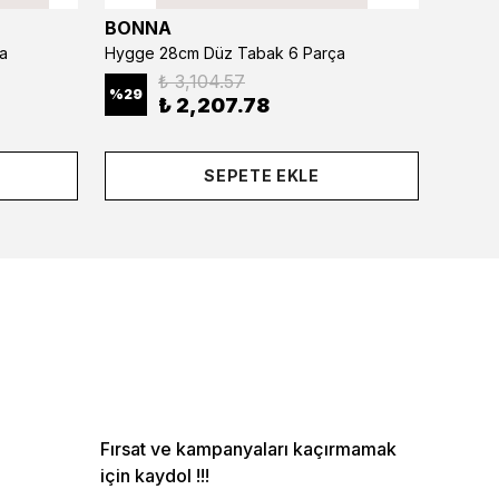
BONNA
BONN
a
Hygge 28cm Düz Tabak 6 Parça
₺ 3,104.57
%
29
%
29
₺ 2,207.78
SEPETE EKLE
Fırsat ve kampanyaları kaçırmamak
için kaydol !!!