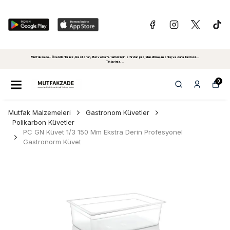
Mutfakzade - Özel Alanlariniz, Restoran, Bar ve Cafe'leriniz için sıfırdan projelendirme, montaj ve daha fazlasi...
Tiklayiniz...
0
Mutfak Malzemeleri
Gastronom Küvetler
Polikarbon Küvetler
PC GN Küvet 1/3 150 Mm Ekstra Derin Profesyonel
Gastronorm Küvet