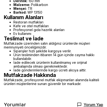
Derinlik:
150 mm
Malzeme:
Polikarbon
Menşei:
TR
Barkod:
WP 13150
Kullanım Alanları
Restoran mutfakları
Kafe ve otel mutfakları
Profesyonel gıda hazırlık alanları
Ev kullanımı
Teslimat ve İade
Mutfakzade üzerinden satın aldığınız ürünlerde müşteri
memnuniyeti önceliğimizdir.
Siparişler hızlı şekilde kargoya verilir.
Ürün tesliminden itibaren 14 gün içinde cayma hakkı
kullanılabilir.
İade edilecek ürünlerin kullanılmamış ve orijinal
ambalajında olması gerekmektedir.
İade gönderimlerinde kargo ücreti alıcıya aittir.
Mutfakzade Hakkında
Mutfakzade, profesyonel mutfak ekipmanları alanında kaliteli
ürünleri müşterilerine sunan güvenilir bir markadır.
Yorumlar
Yorum Yap