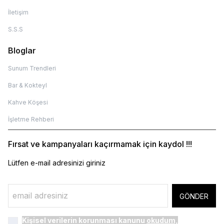
İletişim
S.S.S
Bloglar
Sunum Trendleri
Bar & Kokteyl
Kahve Köşesi
İşletme Rehberi
Fırsat ve kampanyaları kaçırmamak için kaydol !!!
Lütfen e-mail adresinizi giriniz
GÖNDER
Kişisel verilerin korunması kanunu
okudum,