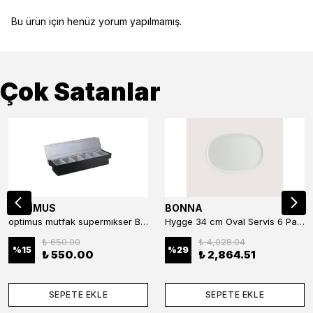
Bu ürün için henüz yorum yapılmamış.
Çok Satanlar
OPTİMUS
BONNA
optimus mutfak supermıkser Bar Konteyner 6'lı 50×16×9 cm Kapaklı Polikarbon Organizer Bar & Kafe
Hygge 34 cm Oval Servis 6 Parça
₺ 650.00
₺ 4,028.04
%
15
%
29
₺ 550.00
₺ 2,864.51
SEPETE EKLE
SEPETE EKLE