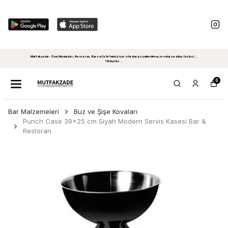
Mutfakzade - Özel Alanlariniz, Restoran, Bar ve Cafe'leriniz için sıfırdan projelendirme, montaj ve daha fazlasi...
Tiklayiniz...
0
Bar Malzemeleri
Buz ve Şişe Kovaları
Punch Case 39x25 cm Siyah Modern Servis Kasesi Bar &
Restoran