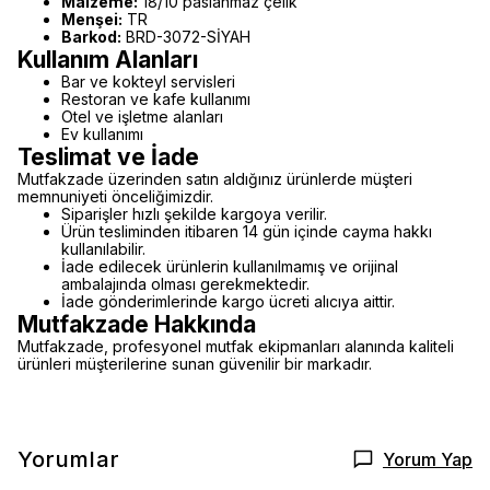
Malzeme:
18/10 paslanmaz çelik
Menşei:
TR
Barkod:
BRD-3072-SİYAH
Kullanım Alanları
Bar ve kokteyl servisleri
Restoran ve kafe kullanımı
Otel ve işletme alanları
Ev kullanımı
Teslimat ve İade
Mutfakzade üzerinden satın aldığınız ürünlerde müşteri
memnuniyeti önceliğimizdir.
Siparişler hızlı şekilde kargoya verilir.
Ürün tesliminden itibaren 14 gün içinde cayma hakkı
kullanılabilir.
İade edilecek ürünlerin kullanılmamış ve orijinal
ambalajında olması gerekmektedir.
İade gönderimlerinde kargo ücreti alıcıya aittir.
Mutfakzade Hakkında
Mutfakzade, profesyonel mutfak ekipmanları alanında kaliteli
ürünleri müşterilerine sunan güvenilir bir markadır.
Yorumlar
Yorum Yap