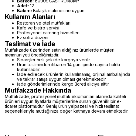
Barkod:
80009.GASTRONOMY
Adet:
12
Bakım:
Bulaşık makinesine uygun
Kullanım Alanları
Restoran ve otel mutfakları
Kafe ve bistro servisi
Profesyonel catering hizmetleri
Ev sofra düzeni
Teslimat ve İade
Mutfakzade üzerinden satın aldığınız ürünlerde müşteri
memnuniyeti önceliğimizdir.
Siparişler hızlı şekilde kargoya verilir.
Ürün tesliminden itibaren 14 gün içinde cayma hakkı
kullanılabilir.
İade edilecek ürünlerin kullanılmamış, orijinal ambalajında
ve tekrar satışa uygun olması gerekmektedir.
İade gönderimlerinde kargo ücreti alıcıya aittir.
Mutfakzade Hakkında
Mutfakzade, profesyonel mutfak ekipmanları alanında kaliteli
ürünleri uygun fiyatlarla müşterilerine sunan güvenilir bir e-
ticaret platformudur. Geniş ürün yelpazesi ve hızlı teslimat
seçenekleriyle mutfağınıza değer katmaya devam etmektedir.