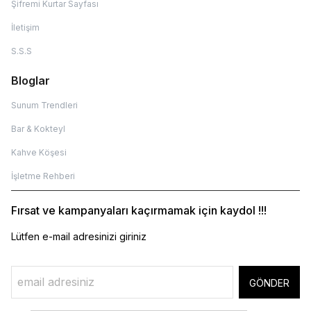
Şifremi Kurtar Sayfası
İletişim
S.S.S
Bloglar
Sunum Trendleri
Bar & Kokteyl
Kahve Köşesi
İşletme Rehberi
Fırsat ve kampanyaları kaçırmamak için kaydol !!!
Lütfen e-mail adresinizi giriniz
GÖNDER