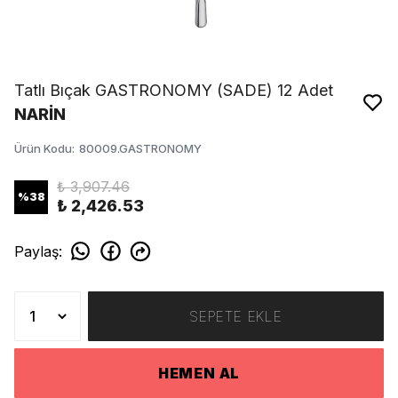
Tatlı Bıçak GASTRONOMY (SADE) 12 Adet
NARİN
Ürün Kodu
:
80009.GASTRONOMY
₺ 3,907.46
%
38
₺ 2,426.53
Paylaş
:
SEPETE EKLE
HEMEN AL