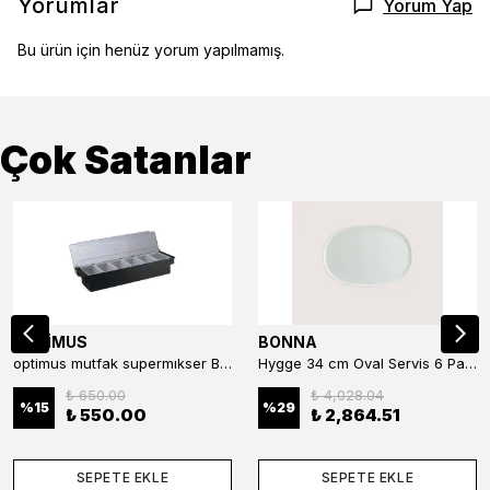
Yorumlar
Yorum Yap
Bu ürün için henüz yorum yapılmamış.
Çok Satanlar
OPTİMUS
BONNA
optimus mutfak supermıkser Bar Konteyner 6'lı 50×16×9 cm Kapaklı Polikarbon Organizer Bar & Kafe
Hygge 34 cm Oval Servis 6 Parça
₺ 650.00
₺ 4,028.04
%
15
%
29
₺ 550.00
₺ 2,864.51
SEPETE EKLE
SEPETE EKLE