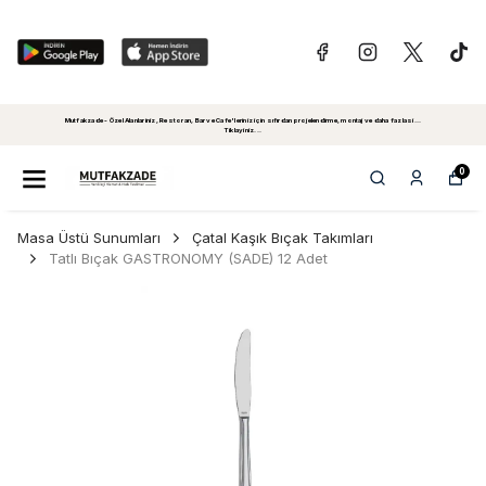
Mutfakzade - Özel Alanlariniz, Restoran, Bar ve Cafe'leriniz için sıfırdan projelendirme, montaj ve daha fazlasi...
Tiklayiniz...
0
Masa Üstü Sunumları
Çatal Kaşık Bıçak Takımları
Tatlı Bıçak GASTRONOMY (SADE) 12 Adet