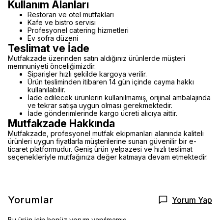
Kullanım Alanları
Restoran ve otel mutfakları
Kafe ve bistro servisi
Profesyonel catering hizmetleri
Ev sofra düzeni
Teslimat ve İade
Mutfakzade üzerinden satın aldığınız ürünlerde müşteri
memnuniyeti önceliğimizdir.
Siparişler hızlı şekilde kargoya verilir.
Ürün tesliminden itibaren 14 gün içinde cayma hakkı
kullanılabilir.
İade edilecek ürünlerin kullanılmamış, orijinal ambalajında
ve tekrar satışa uygun olması gerekmektedir.
İade gönderimlerinde kargo ücreti alıcıya aittir.
Mutfakzade Hakkında
Mutfakzade, profesyonel mutfak ekipmanları alanında kaliteli
ürünleri uygun fiyatlarla müşterilerine sunan güvenilir bir e-
ticaret platformudur. Geniş ürün yelpazesi ve hızlı teslimat
seçenekleriyle mutfağınıza değer katmaya devam etmektedir.
Yorumlar
Yorum Yap
Bu ürün için henüz yorum yapılmamış.