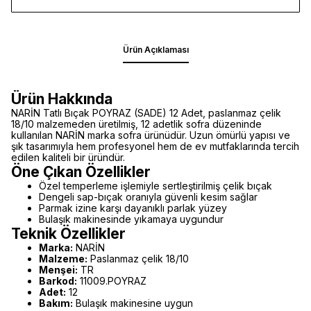
Ürün Açıklaması
Ürün Hakkında
NARİN Tatlı Bıçak POYRAZ (SADE) 12 Adet, paslanmaz çelik
18/10 malzemeden üretilmiş, 12 adetlik sofra düzeninde
kullanılan NARİN marka sofra ürünüdür. Uzun ömürlü yapısı ve
şık tasarımıyla hem profesyonel hem de ev mutfaklarında tercih
edilen kaliteli bir üründür.
Öne Çıkan Özellikler
Özel temperleme işlemiyle sertleştirilmiş çelik bıçak
Dengeli sap-bıçak oranıyla güvenli kesim sağlar
Parmak izine karşı dayanıklı parlak yüzey
Bulaşık makinesinde yıkamaya uygundur
Teknik Özellikler
Marka:
NARİN
Malzeme:
Paslanmaz çelik 18/10
Menşei:
TR
Barkod:
11009.POYRAZ
Adet:
12
Bakım:
Bulaşık makinesine uygun