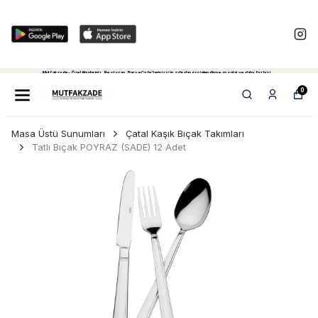
Mutfakzade - Özel Alanlariniz, Restoran, Bar ve Cafe'leriniz için sıfırdan projelendirme, montaj ve daha fazlasi...
Tiklayiniz...
0
Masa Üstü Sunumları
Çatal Kaşık Bıçak Takımları
Tatlı Bıçak POYRAZ (SADE) 12 Adet