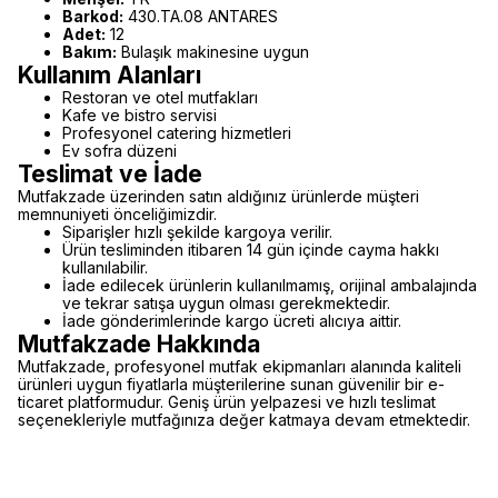
Barkod:
430.TA.08 ANTARES
Adet:
12
Bakım:
Bulaşık makinesine uygun
Kullanım Alanları
Restoran ve otel mutfakları
Kafe ve bistro servisi
Profesyonel catering hizmetleri
Ev sofra düzeni
Teslimat ve İade
Mutfakzade üzerinden satın aldığınız ürünlerde müşteri
memnuniyeti önceliğimizdir.
Siparişler hızlı şekilde kargoya verilir.
Ürün tesliminden itibaren 14 gün içinde cayma hakkı
kullanılabilir.
İade edilecek ürünlerin kullanılmamış, orijinal ambalajında
ve tekrar satışa uygun olması gerekmektedir.
İade gönderimlerinde kargo ücreti alıcıya aittir.
Mutfakzade Hakkında
Mutfakzade, profesyonel mutfak ekipmanları alanında kaliteli
ürünleri uygun fiyatlarla müşterilerine sunan güvenilir bir e-
ticaret platformudur. Geniş ürün yelpazesi ve hızlı teslimat
seçenekleriyle mutfağınıza değer katmaya devam etmektedir.