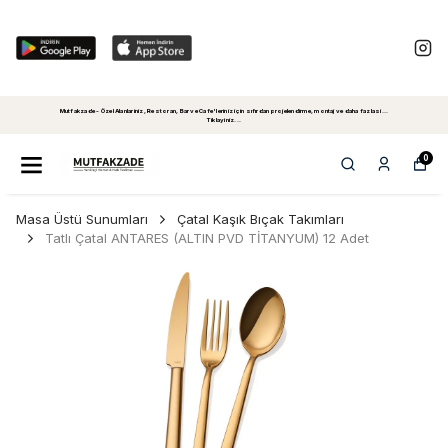
Mutfakzade - Özel Alanlariniz, Restoran, Bar ve Cafe'leriniz için sıfırdan projelendirme, montaj ve daha fazlasi...
Tiklayiniz...
0
Masa Üstü Sunumları
Çatal Kaşık Bıçak Takımları
Tatlı Çatal ANTARES (ALTIN PVD TİTANYUM) 12 Adet