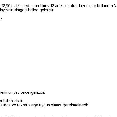
18/10 malzemeden üretilmiş, 12 adetlik sofra düzeninde kullanılan 
yışının simgesi haline gelmiştir.
ar
emnuniyeti önceliğimizdir.
kullanılabilir.
alajında ve tekrar satışa uygun olması gerekmektedir.