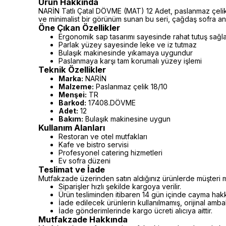
Ürün Hakkında
NARİN Tatlı Çatal DÖVME (MAT) 12 Adet, paslanmaz çelik 
ve minimalist bir görünüm sunan bu seri, çağdaş sofra anla
Öne Çıkan Özellikler
Ergonomik sap tasarımı sayesinde rahat tutuş sağl
Parlak yüzey sayesinde leke ve iz tutmaz
Bulaşık makinesinde yıkamaya uygundur
Paslanmaya karşı tam korumalı yüzey işlemi
Teknik Özellikler
Marka:
NARİN
Malzeme:
Paslanmaz çelik 18/10
Menşei:
TR
Barkod:
17408.DÖVME
Adet:
12
Bakım:
Bulaşık makinesine uygun
Kullanım Alanları
Restoran ve otel mutfakları
Kafe ve bistro servisi
Profesyonel catering hizmetleri
Ev sofra düzeni
Teslimat ve İade
Mutfakzade üzerinden satın aldığınız ürünlerde müşteri m
Siparişler hızlı şekilde kargoya verilir.
Ürün tesliminden itibaren 14 gün içinde cayma hakkı 
İade edilecek ürünlerin kullanılmamış, orijinal amb
İade gönderimlerinde kargo ücreti alıcıya aittir.
Mutfakzade Hakkında