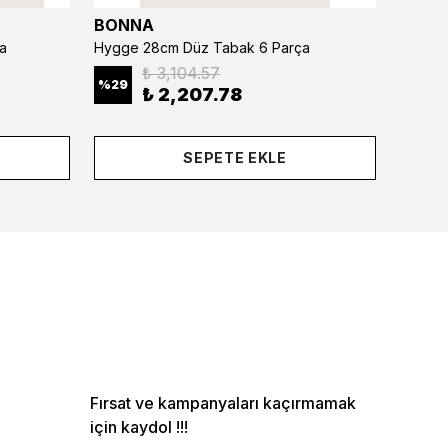
BONNA
BONN
a
Hygge 28cm Düz Tabak 6 Parça
₺ 3,104.57
%
29
%
29
₺ 2,207.78
SEPETE EKLE
Fırsat ve kampanyaları kaçırmamak
için kaydol !!!