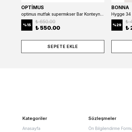
OPTİMUS
BONNA
optimus mutfak supermıkser Bar Konteyner 6'lı 50×16×9 cm Kapaklı Polikarbon Organizer Bar & Kafe
Hygge 34 
₺ 650.00
₺ 
%
15
%
29
₺ 550.00
₺ 
SEPETE EKLE
Kategoriler
Sözleşmeler
Anasayfa
Ön Bilgilendirme Form