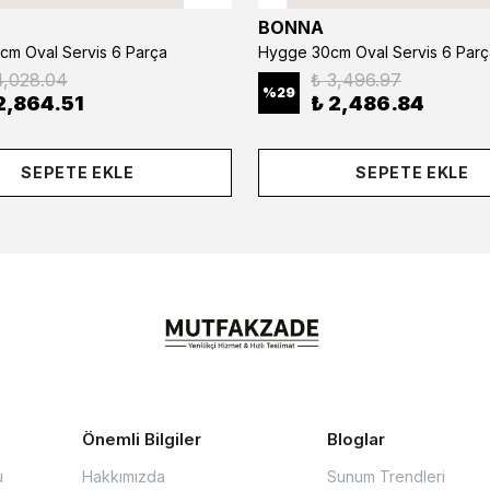
BONNA
cm Oval Servis 6 Parça
Hygge 30cm Oval Servis 6 Parç
4,028.04
₺ 3,496.97
%
29
2,864.51
₺ 2,486.84
SEPETE EKLE
SEPETE EKLE
Önemli Bilgiler
Bloglar
u
Hakkımızda
Sunum Trendleri