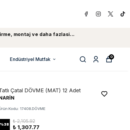
irme, montaj ve daha fazlasi...
0
Endüstriyel Mutfak
Tatlı Çatal DÖVME (MAT) 12 Adet
NARİN
Ürün Kodu
:
17408.DÖVME
₺ 2,105.92
%
38
₺ 1,307.77