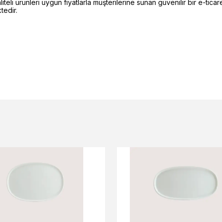
li ürünleri uygun fiyatlarla müşterilerine sunan güvenilir bir e-ticare
edir.