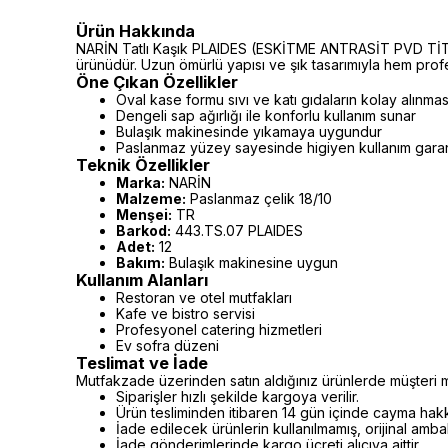
Ürün Hakkında
NARİN Tatlı Kaşık PLAIDES (ESKİTME ANTRASİT PVD TİTAN
ürünüdür. Uzun ömürlü yapısı ve şık tasarımıyla hem profe
Öne Çıkan Özellikler
Oval kase formu sıvı ve katı gıdaların kolay alınmas
Dengeli sap ağırlığı ile konforlu kullanım sunar
Bulaşık makinesinde yıkamaya uygundur
Paslanmaz yüzey sayesinde higiyen kullanım garan
Teknik Özellikler
Marka:
NARİN
Malzeme:
Paslanmaz çelik 18/10
Menşei:
TR
Barkod:
443.TS.07 PLAIDES
Adet:
12
Bakım:
Bulaşık makinesine uygun
Kullanım Alanları
Restoran ve otel mutfakları
Kafe ve bistro servisi
Profesyonel catering hizmetleri
Ev sofra düzeni
Teslimat ve İade
Mutfakzade üzerinden satın aldığınız ürünlerde müşteri m
Siparişler hızlı şekilde kargoya verilir.
Ürün tesliminden itibaren 14 gün içinde cayma hakkı 
İade edilecek ürünlerin kullanılmamış, orijinal amb
İade gönderimlerinde kargo ücreti alıcıya aittir.