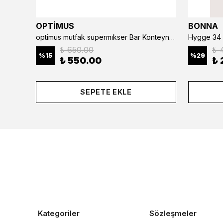
OPTİMUS
BONNA
optimus mutfak supermıkser Bar Konteyner 6'lı 50×16×9 cm Kapaklı Polikarbon Organizer Bar & Kafe
Hygge 34 
₺ 650.00
₺ 
%
15
%
29
₺ 550.00
₺ 
SEPETE EKLE
Kategoriler
Sözleşmeler