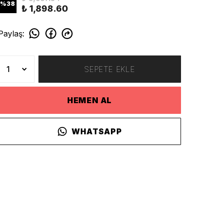
%
38
₺ 1,898.60
Paylaş
:
SEPETE EKLE
HEMEN AL
WHATSAPP