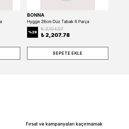
BONNA
BONN
a
Hygge 28cm Düz Tabak 6 Parça
₺ 3,104.57
%
29
%
29
₺ 2,207.78
SEPETE EKLE
Fırsat ve kampanyaları kaçırmamak