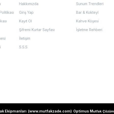
u
Hakkımızda
Sunum Trendleri
olitikası
Giriş Yap
Bar & Kokteyl
ikası
Kayıt Ol
Kahve Köşesi
Şifremi Kurtar Sayfası
İşletme Rehberi
mesi
İletişim
i
S.S.S
ak Ekipmanları (
www.mutfakzade.com
)
Optimus M
utfak Çözüm 