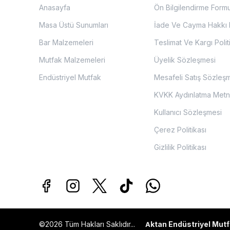
Anasayfa
Ön Bilgilendirme Form
Masa Üstü Sunumları
İade Ve Cayma Hakkı P
Bar Malzemeleri
Teslimat Ve Kargı Polit
Mutfak Malzemeleri
Üyelik Sözleşmesi
Endüstriyel Mutfak
Mesafeli Satış Sözleş
KVKK Aydınlatma Metn
Kullanıcı Sözleşmesi
Çerez Politikası
Gizlilik Politikası
©2026 Tüm Hakları Saklıdır...
ktan Endüstriyel Mutf
A