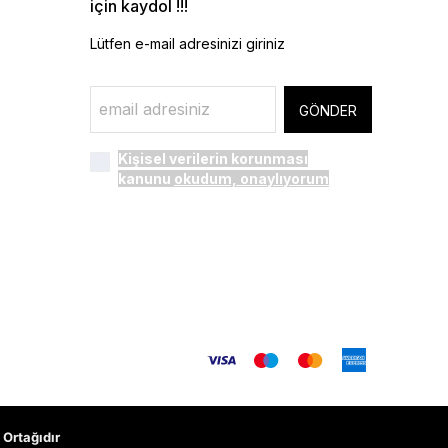
için kaydol !!!
Lütfen e-mail adresinizi giriniz
GÖNDER
Kişisel verilerin korunması
kanunu
okudum, onaylıyorum
Ortağıdır