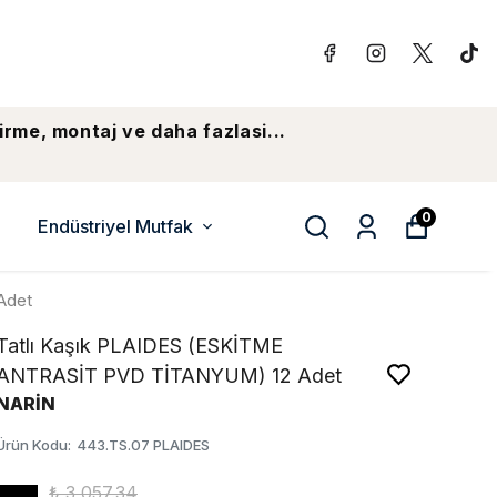
irme, montaj ve daha fazlasi...
0
Endüstriyel Mutfak
Adet
Tatlı Kaşık PLAIDES (ESKİTME
ANTRASİT PVD TİTANYUM) 12 Adet
NARİN
Ürün Kodu
:
443.TS.07 PLAIDES
₺ 3,057.34