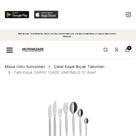
Mutfakzade - Özel Alanlariniz, Restoran, Bar ve Cafe'leriniz için sıfırdan projelendirme, montaj ve daha fazlasi...
Tiklayiniz...
0
Masa Üstü Sunumları
Çatal Kaşık Bıçak Takımları
Tatlı Kaşık SARAY (SADE VAKUMLU) 12 Adet