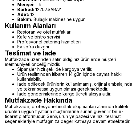
Menşei:
TR
Barkod:
12207.SARAY
Adet:
12
Bakım:
Bulaşık makinesine uygun
Kullanım Alanları
Restoran ve otel mutfakları
Kafe ve bistro servisi
Profesyonel catering hizmetleri
Ev sofra düzeni
Teslimat ve İade
Mutfakzade üzerinden satın aldığınız ürünlerde müşteri
memnuniyeti önceliğimizdir.
Siparişler hızlı şekilde kargoya verilir.
Ürün tesliminden itibaren 14 gün içinde cayma hakkı
kullanılabilir.
İade edilecek ürünlerin kullanılmamış, orijinal ambalajında
ve tekrar satışa uygun olması gerekmektedir.
İade gönderimlerinde kargo ücreti alıcıya aittir.
Mutfakzade Hakkında
Mutfakzade, profesyonel mutfak ekipmanları alanında kaliteli
ürünleri uygun fiyatlarla müşterilerine sunan güvenilir bir e-
ticaret platformudur. Geniş ürün yelpazesi ve hızlı teslimat
seçenekleriyle mutfağınıza değer katmaya devam etmektedir.