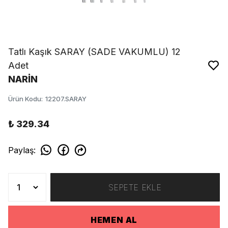
Tatlı Kaşık SARAY (SADE VAKUMLU) 12
Adet
NARİN
Ürün Kodu
:
12207.SARAY
₺ 329.34
Paylaş
:
SEPETE EKLE
HEMEN AL