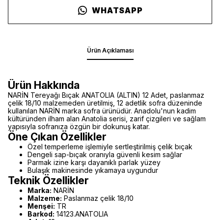
WHATSAPP
Ürün Açıklaması
Ürün Hakkında
NARİN Tereyağı Bıçak ANATOLIA (ALTIN) 12 Adet, paslanmaz
çelik 18/10 malzemeden üretilmiş, 12 adetlik sofra düzeninde
kullanılan NARİN marka sofra ürünüdür. Anadolu'nun kadim
kültüründen ilham alan Anatolia serisi, zarif çizgileri ve sağlam
yapısıyla sofranıza özgün bir dokunuş katar.
Öne Çıkan Özellikler
Özel temperleme işlemiyle sertleştirilmiş çelik bıçak
Dengeli sap-bıçak oranıyla güvenli kesim sağlar
Parmak izine karşı dayanıklı parlak yüzey
Bulaşık makinesinde yıkamaya uygundur
Teknik Özellikler
Marka:
NARİN
Malzeme:
Paslanmaz çelik 18/10
Menşei:
TR
Barkod:
14123.ANATOLIA