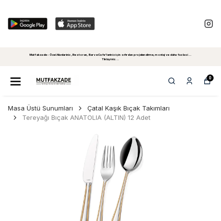
Mutfakzade - Özel Alanlariniz, Restoran, Bar ve Cafe'leriniz için sıfırdan projelendirme, montaj ve daha fazlasi...
Tiklayiniz...
0
Masa Üstü Sunumları
Çatal Kaşık Bıçak Takımları
Tereyağı Bıçak ANATOLIA (ALTIN) 12 Adet