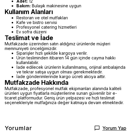
Adet:
12
Bakım:
Bulaşık makinesine uygun
Kullanım Alanları
Restoran ve otel mutfakları
Kafe ve bistro servisi
Profesyonel catering hizmetleri
Ev sofra düzeni
Teslimat ve İade
Mutfakzade üzerinden satın aldığınız ürünlerde müşteri
memnuniyeti önceliğimizdir.
Siparişler hızlı şekilde kargoya verilir.
Ürün tesliminden itibaren 14 gün içinde cayma hakkı
kullanılabilir.
İade edilecek ürünlerin kullanılmamış, orijinal ambalajında
ve tekrar satışa uygun olması gerekmektedir.
İade gönderimlerinde kargo ücreti alıcıya aittir.
Mutfakzade Hakkında
Mutfakzade, profesyonel mutfak ekipmanları alanında kaliteli
ürünleri uygun fiyatlarla müşterilerine sunan güvenilir bir e-
ticaret platformudur. Geniş ürün yelpazesi ve hızlı teslimat
seçenekleriyle mutfağınıza değer katmaya devam etmektedir.
Yorumlar
Yorum Yap