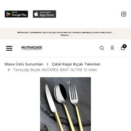
Mutfakzade - Özel Alanlariniz, Restoran, Bar ve Cafe'leriniz için sıfırdan projelendirme, montaj ve daha fazlasi...
Tiklayiniz...
0
Masa Üstü Sunumları
Çatal Kaşık Bıçak Takımları
Tereyağı Bıçak ANTARES (MAT ALTIN) 12 Adet