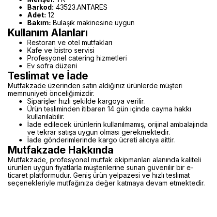
Barkod:
43523.ANTARES
Adet:
12
Bakım:
Bulaşık makinesine uygun
Kullanım Alanları
Restoran ve otel mutfakları
Kafe ve bistro servisi
Profesyonel catering hizmetleri
Ev sofra düzeni
Teslimat ve İade
Mutfakzade üzerinden satın aldığınız ürünlerde müşteri
memnuniyeti önceliğimizdir.
Siparişler hızlı şekilde kargoya verilir.
Ürün tesliminden itibaren 14 gün içinde cayma hakkı
kullanılabilir.
İade edilecek ürünlerin kullanılmamış, orijinal ambalajında
ve tekrar satışa uygun olması gerekmektedir.
İade gönderimlerinde kargo ücreti alıcıya aittir.
Mutfakzade Hakkında
Mutfakzade, profesyonel mutfak ekipmanları alanında kaliteli
ürünleri uygun fiyatlarla müşterilerine sunan güvenilir bir e-
ticaret platformudur. Geniş ürün yelpazesi ve hızlı teslimat
seçenekleriyle mutfağınıza değer katmaya devam etmektedir.