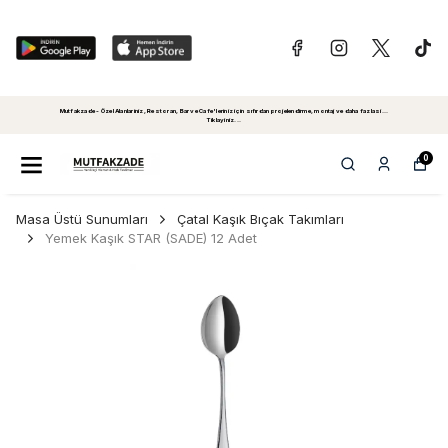
Mutfakzade - Özel Alanlariniz, Restoran, Bar ve Cafe'leriniz için sıfırdan projelendirme, montaj ve daha fazlasi...
Tiklayiniz...
0
Masa Üstü Sunumları
Çatal Kaşık Bıçak Takımları
Yemek Kaşık STAR (SADE) 12 Adet