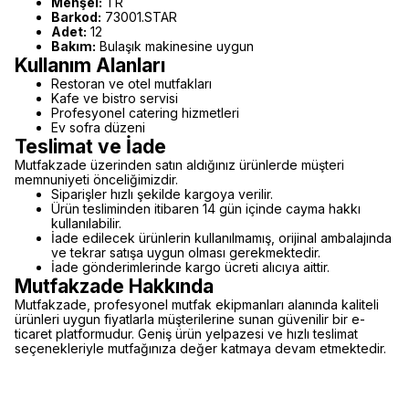
Menşei:
TR
Barkod:
73001.STAR
Adet:
12
Bakım:
Bulaşık makinesine uygun
Kullanım Alanları
Restoran ve otel mutfakları
Kafe ve bistro servisi
Profesyonel catering hizmetleri
Ev sofra düzeni
Teslimat ve İade
Mutfakzade üzerinden satın aldığınız ürünlerde müşteri
memnuniyeti önceliğimizdir.
Siparişler hızlı şekilde kargoya verilir.
Ürün tesliminden itibaren 14 gün içinde cayma hakkı
kullanılabilir.
İade edilecek ürünlerin kullanılmamış, orijinal ambalajında
ve tekrar satışa uygun olması gerekmektedir.
İade gönderimlerinde kargo ücreti alıcıya aittir.
Mutfakzade Hakkında
Mutfakzade, profesyonel mutfak ekipmanları alanında kaliteli
ürünleri uygun fiyatlarla müşterilerine sunan güvenilir bir e-
ticaret platformudur. Geniş ürün yelpazesi ve hızlı teslimat
seçenekleriyle mutfağınıza değer katmaya devam etmektedir.