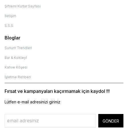
Şifremi Kurtar Sayfası
İletişim
S.S.S
Bloglar
Sunum Trendleri
Bar & Kokteyl
Kahve Köşesi
İşletme Rehberi
Fırsat ve kampanyaları kaçırmamak için kaydol !!!
Lütfen e-mail adresinizi giriniz
GÖNDER