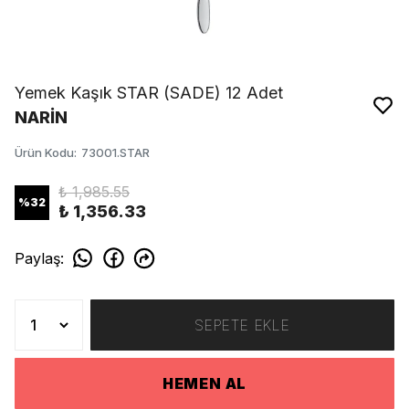
Yemek Kaşık STAR (SADE) 12 Adet
NARİN
Ürün Kodu
:
73001.STAR
₺ 1,985.55
%
32
₺ 1,356.33
Paylaş
:
SEPETE EKLE
HEMEN AL