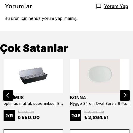
Yorumlar
Yorum Yap
Bu ürün için henüz yorum yapılmamış.
Çok Satanlar
OPTİMUS
BONNA
optimus mutfak supermıkser Bar Konteyner 6'lı 50×16×9 cm Kapaklı Polikarbon Organizer Bar & Kafe
Hygge 34 cm Oval Servis 6 Parça
₺ 650.00
₺ 4,028.04
%
15
%
29
₺ 550.00
₺ 2,864.51