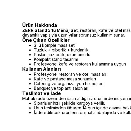
Ürün Hakkında
ZERR Stand 3'lü Menaj Set
, restoran, kafe ve otel mas
dayanıklı yapısıyla uzun yıllar sorunsuz kullanım sunar.
Öne Çıkan Özellikler
3'lü komple masa seti
Tuzluk + biberlik + kürdanlık
Paslanmaz çelik, uzun ömürlü
Kompakt stand tasarımı
Profesyonel kafe ve restoran kullanımına uygun
Kullanım Alanları
Profesyonel restoran ve otel masaları
Kafe ve pastane masa sunumları
Catering ve organizasyon hizmetleri
Banquet ve toplantı salonları
Teslimat ve İade
Mutfakzade üzerinden satın aldığınız ürünlerde müşteri m
Siparişler hızlı şekilde kargoya verilir.
Ürün tesliminden itibaren 14 gün içinde cayma hakkı 
İade edilecek ürünlerin orijinal ambalajında ve kul