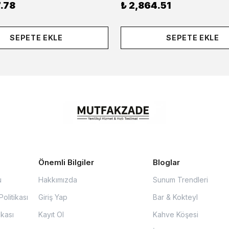
.78
₺ 2,864.51
SEPETE EKLE
SEPETE EKLE
Önemli Bilgiler
Bloglar
u
Hakkımızda
Sunum Trendleri
olitikası
Giriş Yap
Bar & Kokteyl
ikası
Kayıt Ol
Kahve Köşesi