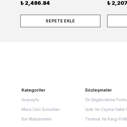
₺ 2,486.84
₺ 2,207
SEPETE EKLE
Kategoriler
Sözleşmeler
Anasayfa
Ön Bilgilendirme Form
Masa Üstü Sunumları
İade Ve Cayma Hakkı P
Bar Malzemeleri
Teslimat Ve Kargı Polit