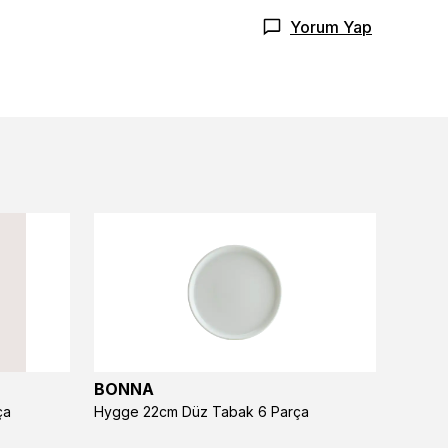
Yorum Yap
BONNA
BONN
ça
Hygge 22cm Düz Tabak 6 Parça
Hygge 