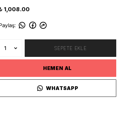
₺ 1,008.00
Paylaş
:
SEPETE EKLE
HEMEN AL
WHATSAPP