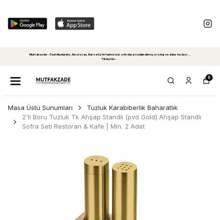
Mutfakzade - Özel Alanlariniz, Restoran, Bar ve Cafe'leriniz için sıfırdan projelendirme, montaj ve daha fazlasi...
Tiklayiniz...
0
Masa Üstü Sunumları
Tuzluk Karabiberlik Baharatlık
2'li Boru Tuzluk Tk Ahşap Standlı (pvd Gold) Ahşap Standlı
Sofra Seti Restoran & Kafe | Min. 2 Adet