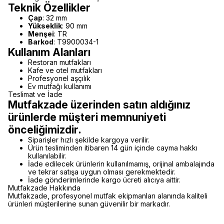
Teknik Özellikler
Çap
: 32 mm
Yükseklik
: 90 mm
Menşei
: TR
Barkod
: T9900034-1
Kullanım Alanları
Restoran mutfakları
Kafe ve otel mutfakları
Profesyonel aşçılık
Ev mutfağı kullanımı
Teslimat ve İade
Mutfakzade üzerinden satın aldığınız
ürünlerde müşteri memnuniyeti
önceliğimizdir.
Siparişler hızlı şekilde kargoya verilir.
Ürün tesliminden itibaren 14 gün içinde cayma hakkı
kullanılabilir.
İade edilecek ürünlerin kullanılmamış, orijinal ambalajında
ve tekrar satışa uygun olması gerekmektedir.
İade gönderimlerinde kargo ücreti alıcıya aittir.
Mutfakzade Hakkında
Mutfakzade, profesyonel mutfak ekipmanları alanında kaliteli
ürünleri müşterilerine sunan güvenilir bir markadır.