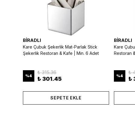
BİRADLI
BİRADLI
Kare Çubuk Şekerlik Mat-Parlak Stick
Kare Çubuk
Şekerlik Restoran & Kafe | Min. 6 Adet
Restoran &
₺ 315.36
₺ 
%
4
%
4
₺ 301.45
₺ 
SEPETE EKLE