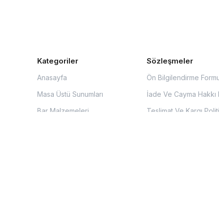
Kategoriler
Sözleşmeler
Anasayfa
Ön Bilgilendirme Form
Masa Üstü Sunumları
İade Ve Cayma Hakkı P
Bar Malzemeleri
Teslimat Ve Kargı Polit
Mutfak Malzemeleri
Üyelik Sözleşmesi
Endüstriyel Mutfak
Mesafeli Satış Sözleş
KVKK Aydınlatma Metn
Kullanıcı Sözleşmesi
Çerez Politikası
Gizlilik Politikası