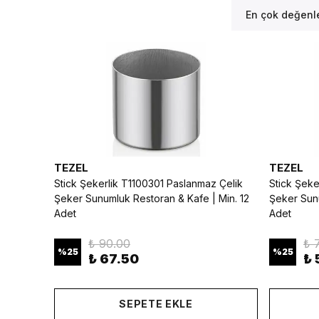
En çok değenle
TEZEL
TEZEL
Stick Şekerlik T1100301 Paslanmaz Çelik
Stick Şeke
Şeker Sunumluk Restoran & Kafe | Min. 12
Şeker Sunu
Adet
Adet
₺ 90.00
₺ 
%
25
%
25
₺ 67.50
₺ 
SEPETE EKLE