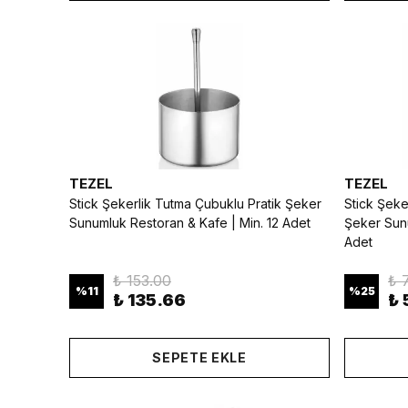
TEZEL
TEZEL
Stick Şekerlik Tutma Çubuklu Pratik Şeker
Stick Şeke
Sunumluk Restoran & Kafe | Min. 12 Adet
Şeker Sunu
Adet
₺ 153.00
₺ 
%
11
%
25
₺ 135.66
₺ 
SEPETE EKLE