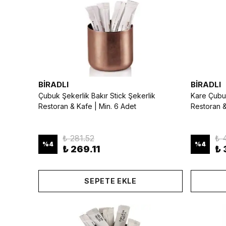
BİRADLI
BİRADLI
Çubuk Şekerlik Bakır Stick Şekerlik
Kare Çubuk
Restoran & Kafe | Min. 6 Adet
Restoran &
₺ 281.52
₺ 
%
4
%
4
₺ 269.11
₺ 
SEPETE EKLE