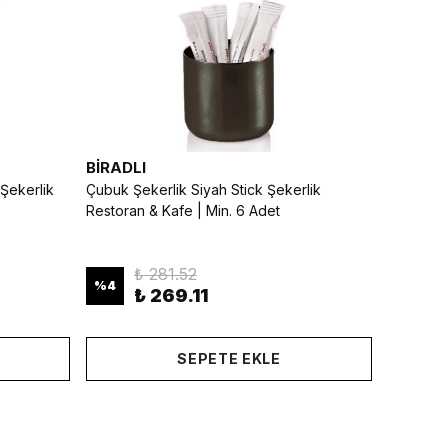
BİRADLI
Şekerlik
Çubuk Şekerlik Siyah Stick Şekerlik
Restoran & Kafe | Min. 6 Adet
₺ 281.52
%
4
₺ 269.11
SEPETE EKLE