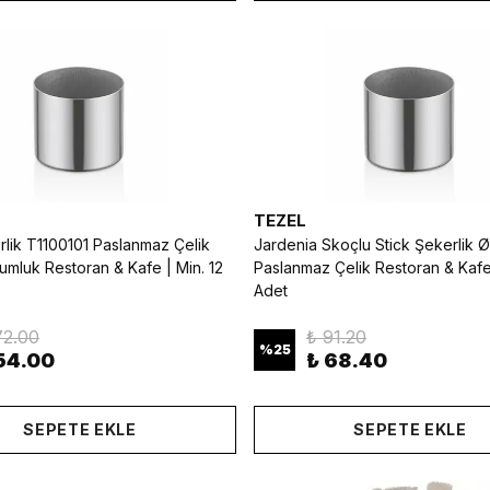
TEZEL
rlik T1100101 Paslanmaz Çelik
Jardenia Skoçlu Stick Şekerlik 
mluk Restoran & Kafe | Min. 12
Paslanmaz Çelik Restoran & Kafe 
Adet
72.00
₺ 91.20
%
25
54.00
₺ 68.40
SEPETE EKLE
SEPETE EKLE