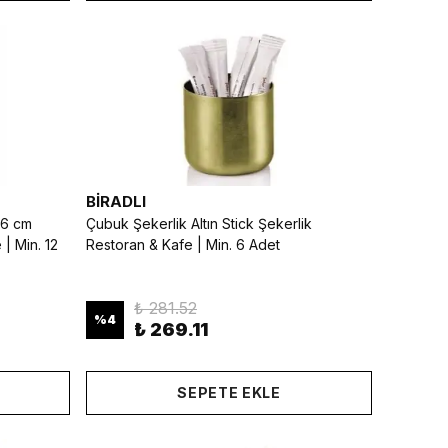
BİRADLI
Ø6 cm
Çubuk Şekerlik Altın Stick Şekerlik
| Min. 12
Restoran & Kafe | Min. 6 Adet
₺ 281.52
%
4
₺ 269.11
SEPETE EKLE