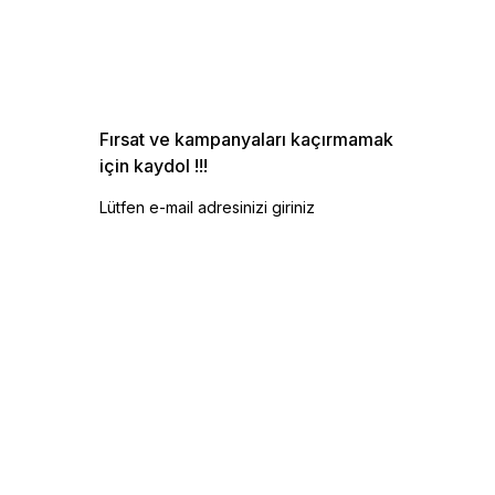
Fırsat ve kampanyaları kaçırmamak
için kaydol !!!
Lütfen e-mail adresinizi giriniz
GÖNDER
Kişisel verilerin korunması
kanunu
okudum, onaylıyorum