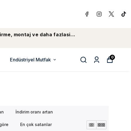
irme, montaj ve daha fazlasi...
0
Endüstriyel Mutfak
an
İndirim oranı artan
göre
En çok satanlar