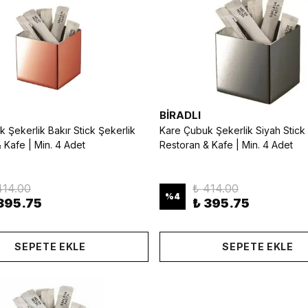
BİRADLI
 Şekerlik Bakır Stick Şekerlik
Kare Çubuk Şekerlik Siyah Stick 
 Kafe | Min. 4 Adet
Restoran & Kafe | Min. 4 Adet
414.00
₺ 414.00
%
4
395.75
₺ 395.75
SEPETE EKLE
SEPETE EKLE