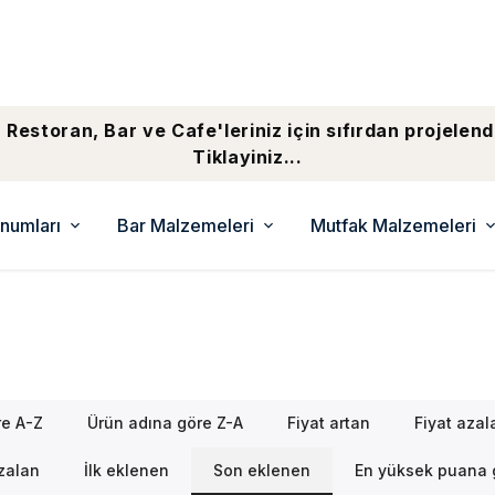
 Restoran, Bar ve Cafe'leriniz için sıfırdan projelend
Tiklayiniz...
numları
Bar Malzemeleri
Mutfak Malzemeleri
re A-Z
Ürün adına göre Z-A
Fiyat artan
Fiyat azal
azalan
İlk eklenen
Son eklenen
En yüksek puana 