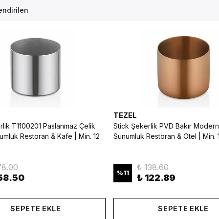
ndirilen
TEZEL
rlik T1100201 Paslanmaz Çelik
Stick Şekerlik PVD Bakır Moder
mluk Restoran & Kafe | Min. 12
Sunumluk Restoran & Otel | Min. 
78.00
₺ 138.60
%
11
58.50
₺ 122.89
SEPETE EKLE
SEPETE EKLE