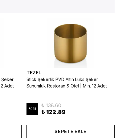
TEZEL
n Şeker
Stick Şekerlik PVD Altın Lüks Şeker
12 Adet
Sunumluk Restoran & Otel | Min. 12 Adet
₺ 138.60
%
11
₺ 122.89
SEPETE EKLE