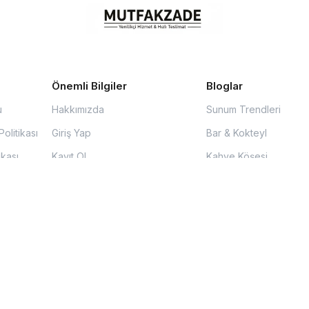
Önemli Bilgiler
Bloglar
u
Hakkımızda
Sunum Trendleri
olitikası
Giriş Yap
Bar & Kokteyl
ikası
Kayıt Ol
Kahve Köşesi
Şifremi Kurtar Sayfası
İşletme Rehberi
mesi
İletişim
i
S.S.S