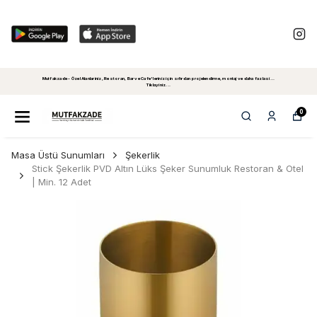
Mutfakzade - Özel Alanlariniz, Restoran, Bar ve Cafe'leriniz için sıfırdan projelendirme, montaj ve daha fazlasi...
Tiklayiniz...
0
Masa Üstü Sunumları
Şekerlik
Stick Şekerlik PVD Altın Lüks Şeker Sunumluk Restoran & Otel
| Min. 12 Adet