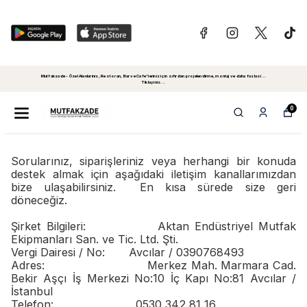
Mutfakzade - Özel Alanlariniz, Restoran, Bar ve Cafe'leriniz için sıfırdan projelendirme, montaj ve daha fazlasi...
Tiklayiniz...
0
Sorularınız, siparişleriniz veya herhangi bir konuda
destek almak için aşağıdaki iletişim kanallarımızdan
bize ulaşabilirsiniz. En kısa sürede size geri
döneceğiz.
Şirket Bilgileri: Aktan Endüstriyel Mutfak
Ekipmanları San. ve Tic. Ltd. Şti.
Vergi Dairesi / No: Avcılar / 0390768493
Adres: Merkez Mah. Marmara Cad.
Bekir Aşçı İş Merkezi No:10 İç Kapı No:81 Avcılar /
İstanbul
Telefon: 0530 342 81 16