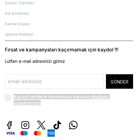
Sunum Trendleri
Bar & Kokteyl
Kahve Köşesi
İşletme Rehberi
Fırsat ve kampanyaları kaçırmamak için kaydol !!!
Lütfen e-mail adresinizi giriniz
GÖNDER
Kişisel verilerin korunması kanunu
okudum,
onaylıyorum