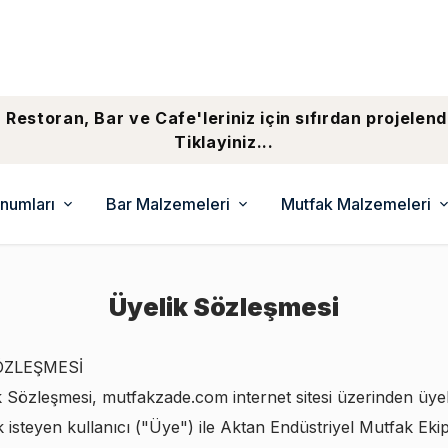
 Restoran, Bar ve Cafe'leriniz için sıfırdan projelend
Tiklayiniz...
numları
Bar Malzemeleri
Mutfak Malzemeleri
Üyelik Sözleşmesi
ÖZLEŞMESİ
k Sözleşmesi, mutfakzade.com internet sitesi üzerinden üyel
 isteyen kullanıcı ("Üye") ile Aktan Endüstriyel Mutfak Eki