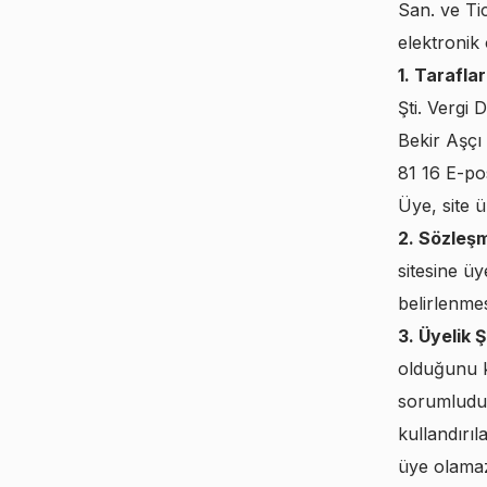
San. ve Tic
elektronik
1. Taraflar
Şti. Vergi
Bekir Aşçı
81 16 E-po
Üye, site ü
2. Sözleş
sitesine üy
belirlenmes
3. Üyelik Ş
olduğunu k
sorumludur
kullandırı
üye olama