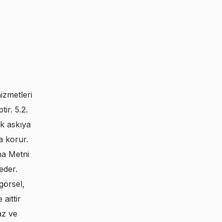
izmetleri
ir. 5.2.
ak askıya
da korur.
ma Metni
eder.
görsel,
aittir
az ve