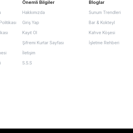
Önemli Bilgiler
Bloglar
u
Hakkımızda
Sunum Trendleri
olitikası
Giriş Yap
Bar & Kokteyl
ikası
Kayıt Ol
Kahve Köşesi
Şifremi Kurtar Sayfası
İşletme Rehberi
mesi
İletişim
i
S.S.S