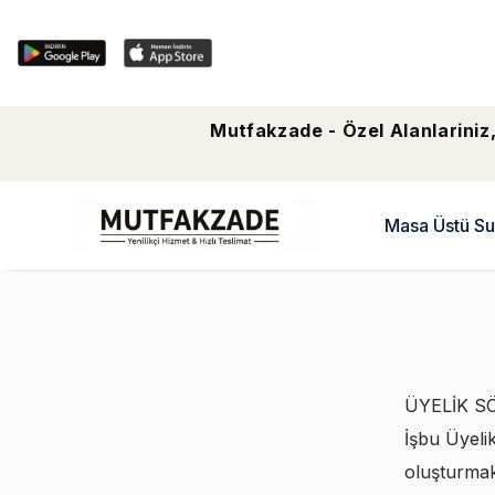
Mutfakzade - Özel Alanlariniz,
Masa Üstü Su
ÜYELİK S
İşbu Üyeli
oluşturmak