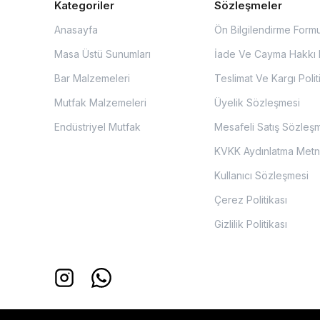
Kategoriler
Sözleşmeler
Anasayfa
Ön Bilgilendirme Form
Masa Üstü Sunumları
İade Ve Cayma Hakkı P
Bar Malzemeleri
Teslimat Ve Kargı Polit
Mutfak Malzemeleri
Üyelik Sözleşmesi
Endüstriyel Mutfak
Mesafeli Satış Sözleş
KVKK Aydınlatma Metn
Kullanıcı Sözleşmesi
Çerez Politikası
Gizlilik Politikası