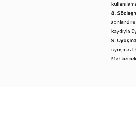
kullanılam
8. Sözleş
sonlandıra
kaydıyla üy
9. Uyuşma
uyuşmazlık
Mahkemeleri