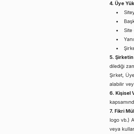
4. Üye Yük
Site
Başk
Site
Yanı
Şirk
5. Şirketi
dilediği z
Şirket, Üye
alabilir ve
6. Kişisel
kapsamında
7. Fikri Mü
logo vb.) A
veya kulla