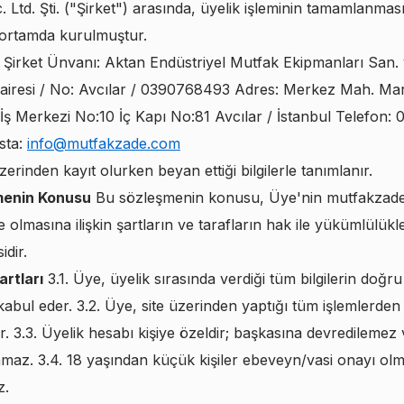
. Ltd. Şti. ("Şirket") arasında, üyelik işleminin tamamlanmas
 ortamda kurulmuştur.
Şirket Ünvanı: Aktan Endüstriyel Mutfak Ekipmanları San. v
 Dairesi / No: Avcılar / 0390768493 Adres: Merkez Mah. M
 İş Merkezi No:10 İç Kapı No:81 Avcılar / İstanbul Telefon:
sta:
info@mutfakzade.com
zerinden kayıt olurken beyan ettiği bilgilerle tanımlanır.
menin Konusu
Bu sözleşmenin konusu, Üye'nin mutfakzad
e olmasına ilişkin şartların ve tarafların hak ile yükümlülükl
idir.
artları
3.1. Üye, üyelik sırasında verdiği tüm bilgilerin doğr
abul eder. 3.2. Üye, site üzerinden yaptığı tüm işlemlerden 
. 3.3. Üyelik hesabı kişiye özeldir; başkasına devredilemez
lamaz. 3.4. 18 yaşından küçük kişiler ebeveyn/vasi onayı ol
z.