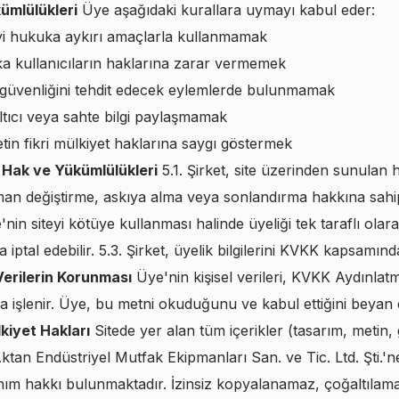
ümlülükleri
Üye aşağıdaki kurallara uymayı kabul eder:
yi hukuka aykırı amaçlarla kullanmamak
a kullanıcıların haklarına zarar vermemek
 güvenliğini tehdit edecek eylemlerde bulunmamak
ltıcı veya sahte bilgi paylaşmamak
etin fikri mülkiyet haklarına saygı göstermek
n Hak ve Yükümlülükleri
5.1. Şirket, site üzerinden sunulan h
aman değiştirme, askıya alma veya sonlandırma hakkına sahipt
'nin siteyi kötüye kullanması halinde üyeliği tek taraflı olar
ya iptal edebilir. 5.3. Şirket, üyelik bilgilerini KVKK kapsamın
 Verilerin Korunması
Üye'nin kişisel verileri, KVKK Aydınlat
 işlenir. Üye, bu metni okuduğunu ve kabul ettiğini beyan 
lkiyet Hakları
Sitede yer alan tüm içerikler (tasarım, metin, 
ktan Endüstriyel Mutfak Ekipmanları San. ve Tic. Ltd. Şti.'ne 
nım hakkı bulunmaktadır. İzinsiz kopyalanamaz, çoğaltılam