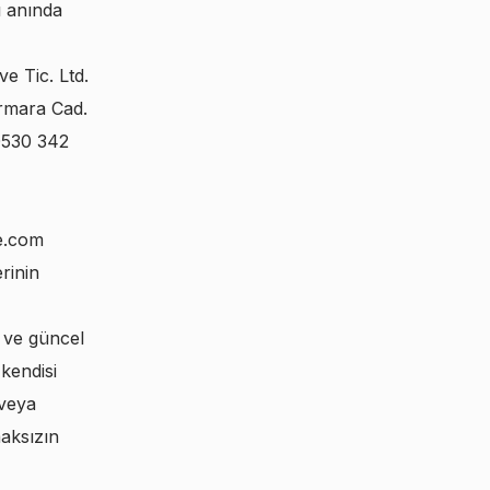
ı anında
e Tic. Ltd.
armara Cad.
 0530 342
e.com
erinin
u ve güncel
kendisi
 veya
maksızın