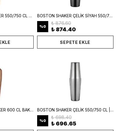
ÇELİK BOSTON SHAKER 550/750 CL ALTIN | Min. 2 Adet
BOSTON SHAKER ÇELİK SİYAH 550/750 CL | Min. 2 Adet
₺ 876.60
%
0
₺ 874.40
EKLE
SEPETE EKLE
FRANSIZ MODEL SHAKER 600 CL BAKIR | Min. 2 Adet
BOSTON SHAKER ÇELİK 550/750 CL | Min. 2 Adet
₺ 698.40
%
0
₺ 696.65