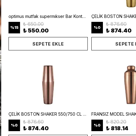
optimus mutfak supermıkser Bar Konteyner 6'lı 50×16×9 cm Kapaklı Polikarbon Organizer Bar & Kafe
₺ 650.00
₺ 876.60
%
15
%
0
₺ 550.00
₺ 874.40
SEPETE EKLE
SEPETE 
ÇELİK BOSTON SHAKER 550/750 CL BAKIR | Min. 2 Adet
₺ 876.60
₺ 820.20
%
0
%
0
₺ 874.40
₺ 818.14