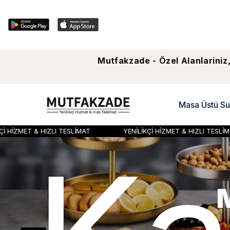
Mutfakzade - Özel Alanlariniz,
Masa Üstü Su
YENİLİKÇİ HİZMET & HIZLI TESLİMAT
YENİLİKÇİ HİZMET &
Serv