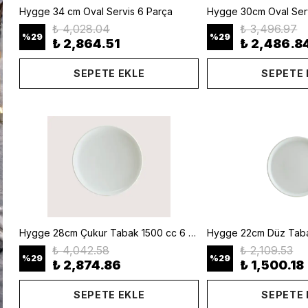
Hygge 34 cm Oval Servis 6 Parça
Hygge 30cm Oval Serv
₺ 4,028.04
₺ 3,496.97
%
29
%
29
₺ 2,864.51
₺ 2,486.8
SEPETE EKLE
SEPETE 
Hygge 28cm Çukur Tabak 1500 cc 6 Parça
Hygge 22cm Düz Taba
₺ 4,042.58
₺ 2,109.53
%
29
%
29
₺ 2,874.86
₺ 1,500.18
SEPETE EKLE
SEPETE 