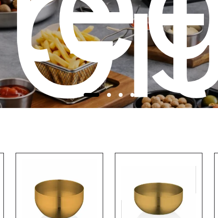
teg
Git