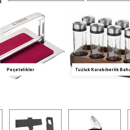
Peçetelikler
Tuzluk Karabiberlik Baha