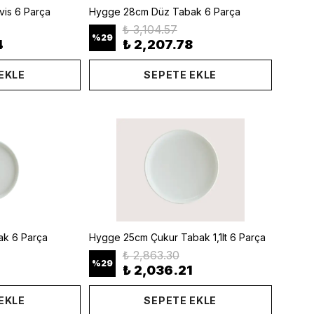
is 6 Parça
Hygge 28cm Düz Tabak 6 Parça
₺ 3,104.57
%
29
4
₺ 2,207.78
EKLE
SEPETE EKLE
k 6 Parça
Hygge 25cm Çukur Tabak 1,1lt 6 Parça
₺ 2,863.30
%
29
₺ 2,036.21
EKLE
SEPETE EKLE