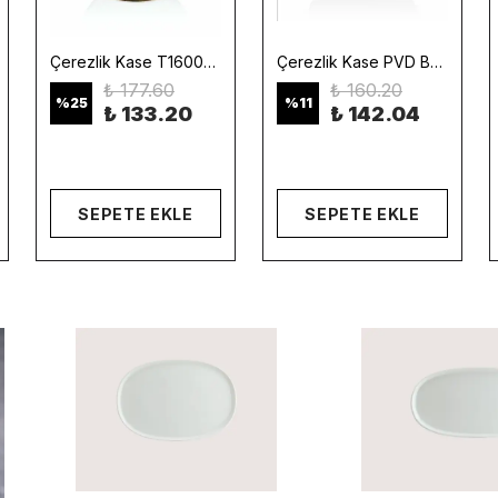
Çerezlik Kase T1600201 PVD Bakır Modern Sunum Kasesi Restoran & Otel | Min. 12 Adet
Çerezlik Kase PVD Bakır Prestijli Sunum Kasesi Restoran & Otel | Min. 12 Adet
₺ 177.60
₺ 160.20
%
25
%
11
₺ 133.20
₺ 142.04
SEPETE EKLE
SEPETE EKLE