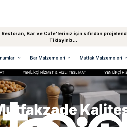
 Restoran, Bar ve Cafe'leriniz için sıfırdan projelend
Tiklayiniz...
numları
Bar Malzemeleri
Mutfak Malzemeleri
 HIZLI TESLİMAT
YENİLİKÇİ HİZMET & HIZLI TESLİMAT
is Sunum ve Bar Şı