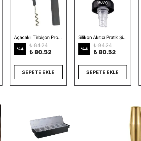
Açacaklı Tirbişon Profesyonel Şarap ve Şişe Açacağı Bar & Restoran | Min. 12 Adet
Silikon Akıtıcı Pratik Şişe Dökme Aparatı Bar & Mutfak | Min. 12 Adet
₺ 84.24
₺ 84.24
%
4
%
4
₺ 80.52
₺ 80.52
SEPETE EKLE
SEPETE EKLE