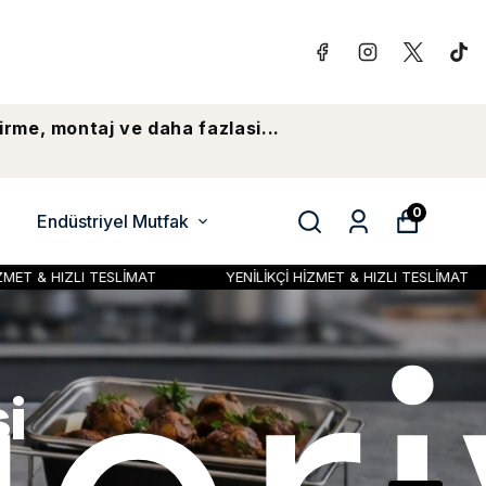
irme, montaj ve daha fazlasi...
0
Endüstriyel Mutfak
YENİLİKÇİ HİZMET & HIZLI TESLİMAT
YENİLİKÇİ HİZMET & HIZL
klığı