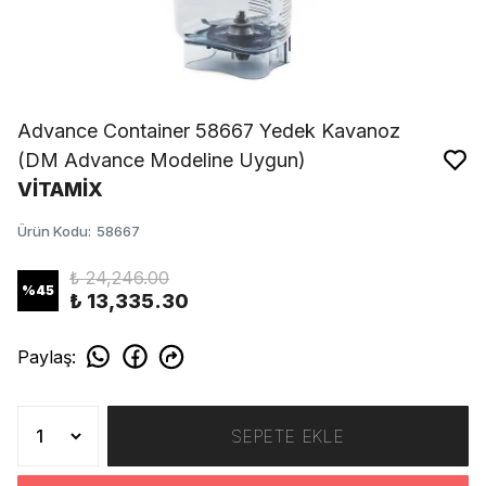
Advance Container 58667 Yedek Kavanoz
(DM Advance Modeline Uygun)
VİTAMİX
Ürün Kodu
:
58667
₺ 24,246.00
%
45
₺ 13,335.30
Paylaş
:
SEPETE EKLE