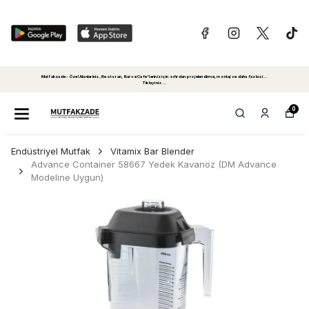
Mutfakzade - Özel Alanlariniz, Restoran, Bar ve Cafe'leriniz için sıfırdan projelendirme, montaj ve daha fazlasi...
Tiklayiniz...
0
Endüstriyel Mutfak
Vitamix Bar Blender
Advance Container 58667 Yedek Kavanoz (DM Advance
Modeline Uygun)