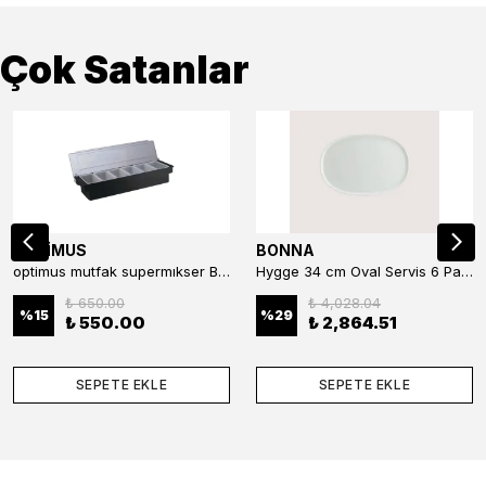
Çok Satanlar
OPTİMUS
BONNA
optimus mutfak supermıkser Bar Konteyner 6'lı 50×16×9 cm Kapaklı Polikarbon Organizer Bar & Kafe
Hygge 34 cm Oval Servis 6 Parça
₺ 650.00
₺ 4,028.04
%
15
%
29
₺ 550.00
₺ 2,864.51
SEPETE EKLE
SEPETE EKLE