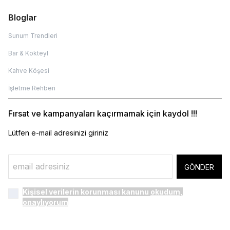
Bloglar
Sunum Trendleri
Bar & Kokteyl
Kahve Köşesi
İşletme Rehberi
Fırsat ve kampanyaları kaçırmamak için kaydol !!!
Lütfen e-mail adresinizi giriniz
GÖNDER
Kişisel verilerin korunması kanunu
okudum,
onaylıyorum