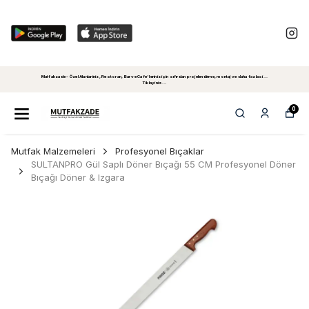
Mutfakzade - Özel Alanlariniz, Restoran, Bar ve Cafe'leriniz için sıfırdan projelendirme, montaj ve daha fazlasi...
Tiklayiniz...
0
Mutfak Malzemeleri
Profesyonel Bıçaklar
SULTANPRO Gül Saplı Döner Bıçağı 55 CM Profesyonel Döner
Bıçağı Döner & Izgara