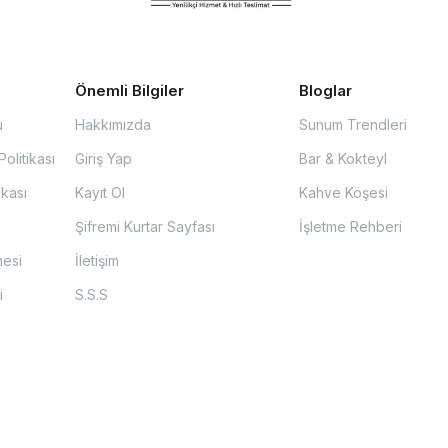
Önemli Bilgiler
Bloglar
u
Hakkımızda
Sunum Trendleri
olitikası
Giriş Yap
Bar & Kokteyl
ikası
Kayıt Ol
Kahve Köşesi
Şifremi Kurtar Sayfası
İşletme Rehberi
mesi
İletişim
i
S.S.S