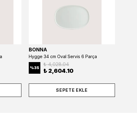
BONNA
BONN
a
Hygge 34 cm Oval Servis 6 Parça
₺ 4,028.04
%
35
%
35
₺ 2,604.10
SEPETE EKLE