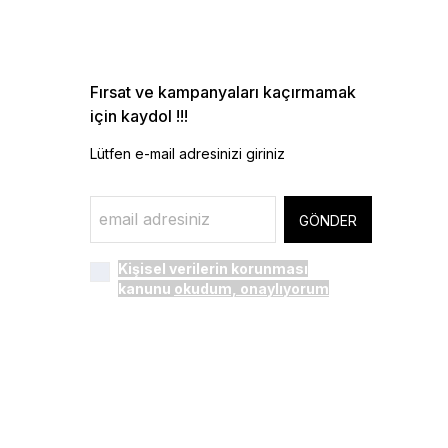
Fırsat ve kampanyaları kaçırmamak
için kaydol !!!
Lütfen e-mail adresinizi giriniz
GÖNDER
Kişisel verilerin korunması
kanunu
okudum, onaylıyorum