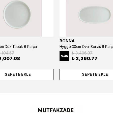
BONNA
m Düz Tabak 6 Parça
Hygge 30cm Oval Servis 6 Parç
3,104.57
₺ 3,496.97
%
35
2,007.08
₺ 2,260.77
SEPETE EKLE
SEPETE EKLE