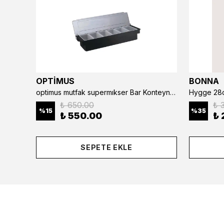
OPTİMUS
BONNA
optimus mutfak supermıkser Bar Konteyner 6'lı 50×16×9 cm Kapaklı Polikarbon Organizer Bar & Kafe
Hygge 28c
₺ 650.00
₺ 
%
15
%
35
₺ 550.00
₺ 
SEPETE EKLE