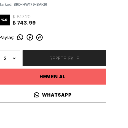
Barkod
:
BRD-HW179-BAKIR
₺ 817.20
%
9
₺ 743.99
Paylaş
:
SEPETE EKLE
HEMEN AL
WHATSAPP