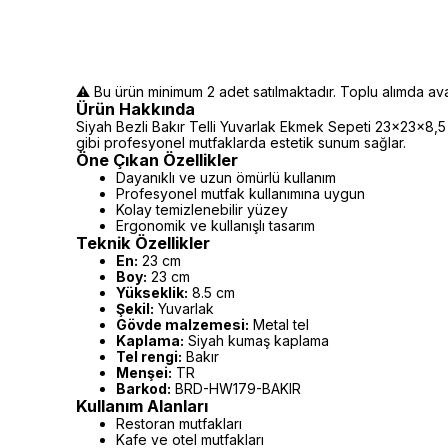
⚠️ Bu ürün minimum 2 adet satılmaktadır. Toplu alımda avant
Ürün Hakkında
Siyah Bezli Bakır Telli Yuvarlak Ekmek Sepeti 23x23x8,5 c
gibi profesyonel mutfaklarda estetik sunum sağlar.
Öne Çıkan Özellikler
Dayanıklı ve uzun ömürlü kullanım
Profesyonel mutfak kullanımına uygun
Kolay temizlenebilir yüzey
Ergonomik ve kullanışlı tasarım
Teknik Özellikler
En:
23 cm
Boy:
23 cm
Yükseklik:
8.5 cm
Şekil:
Yuvarlak
Gövde malzemesi:
Metal tel
Kaplama:
Siyah kumaş kaplama
Tel rengi:
Bakır
Menşei:
TR
Barkod:
BRD-HW179-BAKIR
Kullanım Alanları
Restoran mutfakları
Kafe ve otel mutfakları