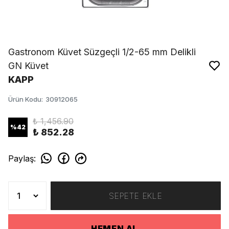
Gastronom Küvet Süzgeçli 1/2-65 mm Delikli
GN Küvet
KAPP
Ürün Kodu
:
30912065
₺ 1,456.90
%
42
₺ 852.28
Paylaş
:
SEPETE EKLE
HEMEN AL