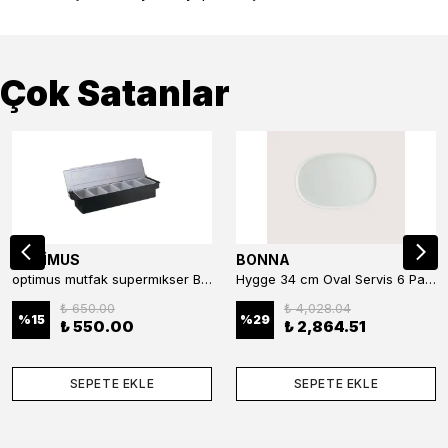
Çok Satanlar
OPTİMUS
BONNA
optimus mutfak supermıkser Bar Konteyner 6'lı 50×16×9 cm Kapaklı Polikarbon Organizer Bar & Kafe
Hygge 34 cm Oval Servis 6 Parça
₺ 650.00
₺ 4,028.04
%
15
%
29
₺ 550.00
₺ 2,864.51
SEPETE EKLE
SEPETE EKLE