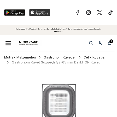
Mutfakzade - Özel Alanlariniz, Restoran, Bar ve Cafe'leriniz için sıfırdan projelendirme, montaj ve daha fazlasi...
Tiklayiniz...
0
Mutfak Malzemeleri
Gastronom Küvetler
Çelik Küvetler
Gastronom Küvet Süzgeçli 1/2-65 mm Delikli GN Küvet