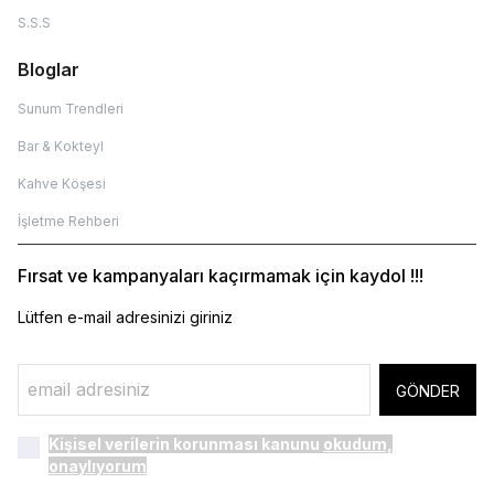
S.S.S
Bloglar
Sunum Trendleri
Bar & Kokteyl
Kahve Köşesi
İşletme Rehberi
Fırsat ve kampanyaları kaçırmamak için kaydol !!!
Lütfen e-mail adresinizi giriniz
GÖNDER
Kişisel verilerin korunması kanunu
okudum,
onaylıyorum