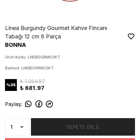
Linea Burgundy Gourmet Kahve Fincanı
Tabağı 12 cm 6 Parça
BONNA
Ürün Kodu
:
LNEBDGRM02KT
Barkod
:
LNEBDGRM02KT
₺ 1,054.87
%
35
₺ 681.97
Paylaş
:
SEPETE EKLE