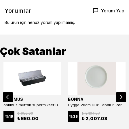
Yorumlar
Yorum Yap
Bu ürün için henüz yorum yapılmamış.
Çok Satanlar
OPTİMUS
BONNA
optimus mutfak supermıkser Bar Konteyner 6'lı 50×16×9 cm Kapaklı Polikarbon Organizer Bar & Kafe
Hygge 28cm Düz Tabak 6 Parça
₺ 650.00
₺ 3,104.57
%
15
%
35
₺ 550.00
₺ 2,007.08