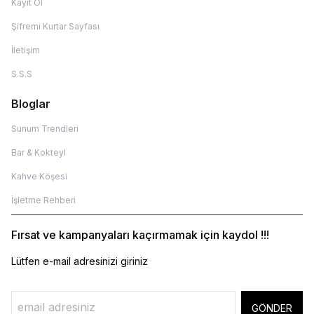
Kayıt Ol
Şifremi Kurtar Sayfası
İletişim
S.S.S
Bloglar
Sunum Trendleri
Bar & Kokteyl
Kahve Köşesi
İşletme Rehberi
Fırsat ve kampanyaları kaçırmamak için kaydol !!!
Lütfen e-mail adresinizi giriniz
GÖNDER