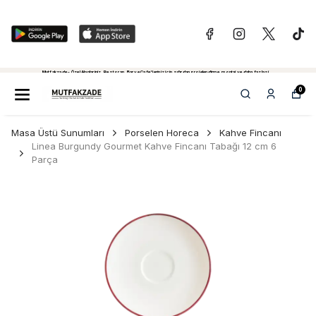
Mutfakzade - Özel Alanlariniz, Restoran, Bar ve Cafe'leriniz için sıfırdan projelendirme, montaj ve daha fazlasi...
Tiklayiniz...
0
Masa Üstü Sunumları
Porselen Horeca
Kahve Fincanı
Linea Burgundy Gourmet Kahve Fincanı Tabağı 12 cm 6
Parça