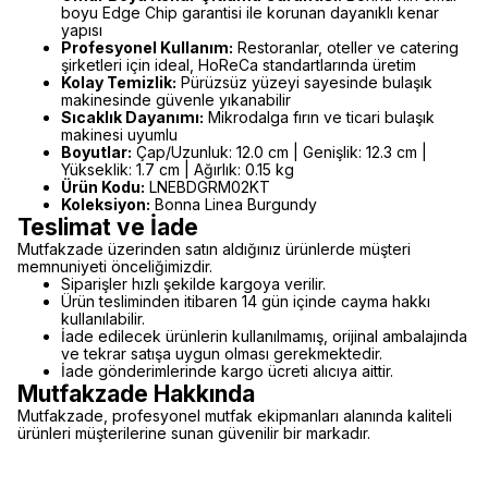
boyu Edge Chip garantisi ile korunan dayanıklı kenar
yapısı
Profesyonel Kullanım:
Restoranlar, oteller ve catering
şirketleri için ideal, HoReCa standartlarında üretim
Kolay Temizlik:
Pürüzsüz yüzeyi sayesinde bulaşık
makinesinde güvenle yıkanabilir
Sıcaklık Dayanımı:
Mikrodalga fırın ve ticari bulaşık
makinesi uyumlu
Boyutlar:
Çap/Uzunluk: 12.0 cm | Genişlik: 12.3 cm |
Yükseklik: 1.7 cm | Ağırlık: 0.15 kg
Ürün Kodu:
LNEBDGRM02KT
Koleksiyon:
Bonna Linea Burgundy
Teslimat ve İade
Mutfakzade üzerinden satın aldığınız ürünlerde müşteri
memnuniyeti önceliğimizdir.
Siparişler hızlı şekilde kargoya verilir.
Ürün tesliminden itibaren 14 gün içinde cayma hakkı
kullanılabilir.
İade edilecek ürünlerin kullanılmamış, orijinal ambalajında
ve tekrar satışa uygun olması gerekmektedir.
İade gönderimlerinde kargo ücreti alıcıya aittir.
Mutfakzade Hakkında
Mutfakzade, profesyonel mutfak ekipmanları alanında kaliteli
ürünleri müşterilerine sunan güvenilir bir markadır.