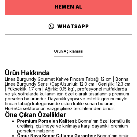
HEMEN AL
WHATSAPP
Ürün Açıklaması
Ürün Hakkında
Linea Burgundy Gourmet Kahve Fincanı Tabağı 12 cm | Bonna
Linea Burgundy Serisi (Çap/Uzunluk: 12.0 cm | Genişlik: 12.3 cm
| Yükseklik: 1.7 cm | Ağırlık: 0.15 kg), profesyonel mutfaklarda
ve şık sofralarda kullanım için özel olarak tasarlanmış premium
porselen bir üründür. Dayanıklı yapısı ve estetik görünümüyle
fincan tabağı kategorisinde üstün kalite sunan bu ürün,
HoReCa sektörünün vazgeçilmez tercihlerinden biridir.
Öne Çıkan Özellikler
Premium Porselen Kalitesi:
Bonna'nın özel formülü ile
üretilmiş, çizilmeye ve kırılmaya karşı dayanıklı premium
porselen malzeme
Ömür Boyu Kenar Çıtlama Garantisi:
Bonna'nın ömür