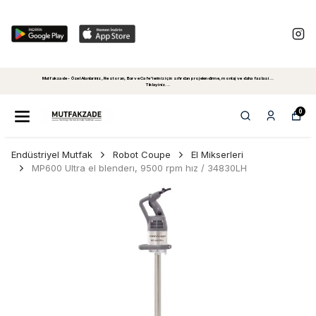
Mutfakzade - Özel Alanlariniz, Restoran, Bar ve Cafe'leriniz için sıfırdan projelendirme, montaj ve daha fazlasi...
Tiklayiniz...
0
Endüstriyel Mutfak
Robot Coupe
El Mikserleri
MP600 Ultra el blenderı, 9500 rpm hız / 34830LH