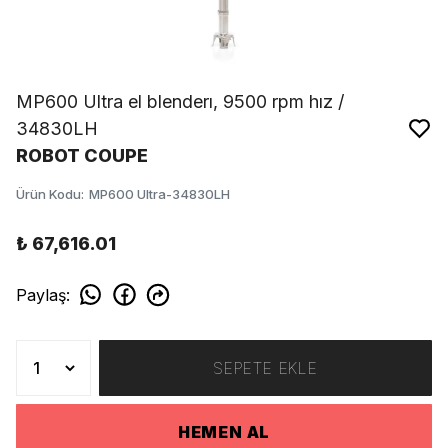
MP600 Ultra el blenderı, 9500 rpm hız /
34830LH
ROBOT COUPE
Ürün Kodu
:
MP600 Ultra-34830LH
₺ 67,616.01
Paylaş
:
SEPETE EKLE
HEMEN AL