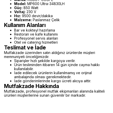
Model:
MP600 Ultra-34830LH
Güç:
850 Watt
Voltaj:
230 V
Hız:
9500 devir/dakika
Malzeme:
Paslanmaz Çelik
Kullanım Alanları
Bar ve kokteyl hazırlama
Restoran ve kafe kullanımı
Profesyonel servis alanları
Otel ve catering hizmetleri
Teslimat ve İade
Mutfakzade üzerinden satın aldığınız ürünlerde müşteri
memnuniyeti önceliğimizdir.
Siparişler hızlı şekilde kargoya verilir.
Ürün tesliminden itibaren 14 gün içinde cayma hakkı
kullanılabilir.
İade edilecek ürünlerin kullanılmamış ve orijinal
ambalajında olması gerekmektedir.
İade gönderimlerinde kargo ücreti alıcıya aittir.
Mutfakzade Hakkında
Mutfakzade, profesyonel mutfak ekipmanları alanında kaliteli
ürünleri müşterilerine sunan güvenilir bir markadır.