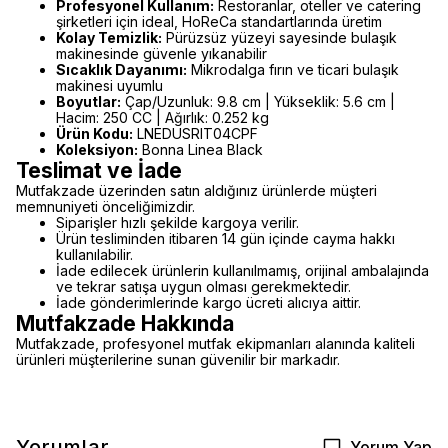
Profesyonel Kullanım:
Restoranlar, oteller ve catering
şirketleri için ideal, HoReCa standartlarında üretim
Kolay Temizlik:
Pürüzsüz yüzeyi sayesinde bulaşık
makinesinde güvenle yıkanabilir
Sıcaklık Dayanımı:
Mikrodalga fırın ve ticari bulaşık
makinesi uyumlu
Boyutlar:
Çap/Uzunluk: 9.8 cm | Yükseklik: 5.6 cm |
Hacim: 250 CC | Ağırlık: 0.252 kg
Ürün Kodu:
LNEDUSRIT04CPF
Koleksiyon:
Bonna Linea Black
Teslimat ve İade
Mutfakzade üzerinden satın aldığınız ürünlerde müşteri
memnuniyeti önceliğimizdir.
Siparişler hızlı şekilde kargoya verilir.
Ürün tesliminden itibaren 14 gün içinde cayma hakkı
kullanılabilir.
İade edilecek ürünlerin kullanılmamış, orijinal ambalajında
ve tekrar satışa uygun olması gerekmektedir.
İade gönderimlerinde kargo ücreti alıcıya aittir.
Mutfakzade Hakkında
Mutfakzade, profesyonel mutfak ekipmanları alanında kaliteli
ürünleri müşterilerine sunan güvenilir bir markadır.
Yorumlar
Yorum Yap