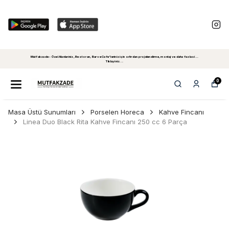
Mutfakzade - Özel Alanlariniz, Restoran, Bar ve Cafe'leriniz için sıfırdan projelendirme, montaj ve daha fazlasi...
Tiklayiniz...
0
Masa Üstü Sunumları
Porselen Horeca
Kahve Fincanı
Linea Duo Black Rita Kahve Fincanı 250 cc 6 Parça