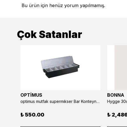
Bu ürün için henüz yorum yapılmamış.
Çok Satanlar
OPTİMUS
BONNA
optimus mutfak supermıkser Bar Konteyner 6'lı 50×16×9 cm Kapaklı Polikarbon Organizer Bar & Kafe
Hygge 30c
₺ 550.00
₺ 2,48