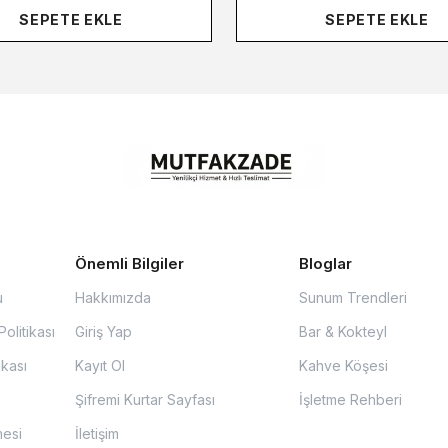
SEPETE EKLE
SEPETE EKLE
Önemli Bilgiler
Bloglar
u
Hakkımızda
Sunum Trendleri
olitikası
Giriş Yap
Bar & Kokteyl
ikası
Kayıt Ol
Kahve Köşesi
Şifremi Kurtar Sayfası
İşletme Rehberi
mesi
İletişim