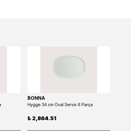
BONNA
BONN
a
Hygge 34 cm Oval Servis 6 Parça
Hygge 
₺ 2,864.51
₺ 1,5