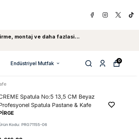
irme, montaj ve daha fazlasi...
0
Endüstriyel Mutfak
afe
CREME Spatula No:5 13,5 CM Beyaz
Profesyonel Spatula Pastane & Kafe
PİRGE
Ürün Kodu
:
PRG71155-06