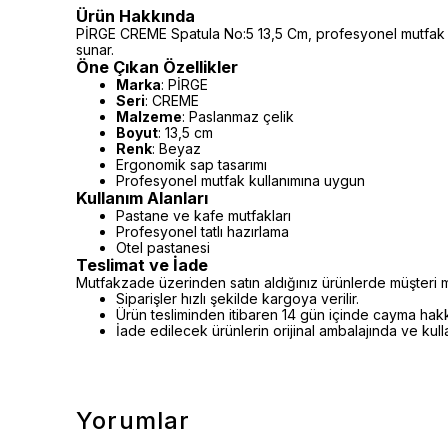
Ürün Hakkında
PİRGE CREME Spatula No:5 13,5 Cm, profesyonel mutfak ku
sunar.
Öne Çıkan Özellikler
Marka
: PİRGE
Seri
: CREME
Malzeme
: Paslanmaz çelik
Boyut
: 13,5 cm
Renk
: Beyaz
Ergonomik sap tasarımı
Profesyonel mutfak kullanımına uygun
Kullanım Alanları
Pastane ve kafe mutfakları
Profesyonel tatlı hazırlama
Otel pastanesi
Teslimat ve İade
Mutfakzade üzerinden satın aldığınız ürünlerde müşteri m
Siparişler hızlı şekilde kargoya verilir.
Ürün tesliminden itibaren 14 gün içinde cayma hakkı 
İade edilecek ürünlerin orijinal ambalajında ve kul
Yorumlar