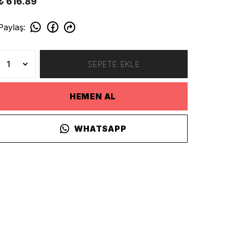
₺ 616.89
Paylaş
:
SEPETE EKLE
HEMEN AL
WHATSAPP