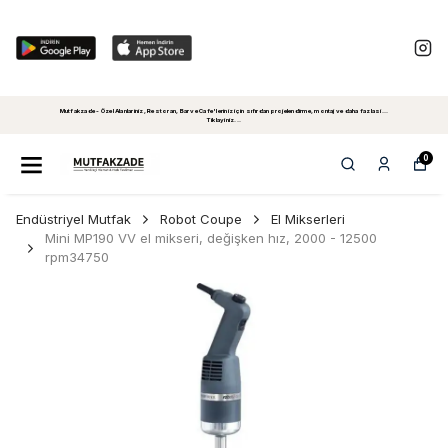
Mutfakzade - Özel Alanlariniz, Restoran, Bar ve Cafe'leriniz için sıfırdan projelendirme, montaj ve daha fazlasi...
Tiklayiniz...
0
Endüstriyel Mutfak
Robot Coupe
El Mikserleri
Mini MP190 VV el mikseri, değişken hız, 2000 - 12500
rpm34750