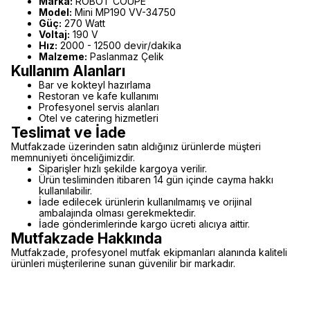
Marka:
ROBOT COUPE
Model:
Mini MP190 VV-34750
Güç:
270 Watt
Voltaj:
190 V
Hız:
2000 - 12500 devir/dakika
Malzeme:
Paslanmaz Çelik
Kullanım Alanları
Bar ve kokteyl hazırlama
Restoran ve kafe kullanımı
Profesyonel servis alanları
Otel ve catering hizmetleri
Teslimat ve İade
Mutfakzade üzerinden satın aldığınız ürünlerde müşteri
memnuniyeti önceliğimizdir.
Siparişler hızlı şekilde kargoya verilir.
Ürün tesliminden itibaren 14 gün içinde cayma hakkı
kullanılabilir.
İade edilecek ürünlerin kullanılmamış ve orijinal
ambalajında olması gerekmektedir.
İade gönderimlerinde kargo ücreti alıcıya aittir.
Mutfakzade Hakkında
Mutfakzade, profesyonel mutfak ekipmanları alanında kaliteli
ürünleri müşterilerine sunan güvenilir bir markadır.