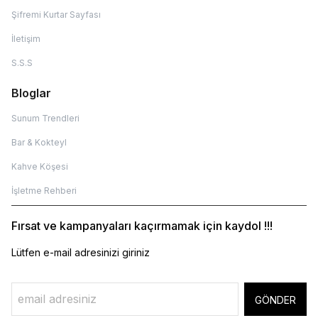
Şifremi Kurtar Sayfası
İletişim
S.S.S
Bloglar
Sunum Trendleri
Bar & Kokteyl
Kahve Köşesi
İşletme Rehberi
Fırsat ve kampanyaları kaçırmamak için kaydol !!!
Lütfen e-mail adresinizi giriniz
GÖNDER