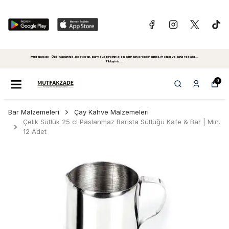
Mutfakzade - Özel Alanlariniz, Restoran, Bar ve Cafe'leriniz için sıfırdan projelendirme, montaj ve daha fazlasi...
Tiklayiniz...
0
Bar Malzemeleri
Çay Kahve Malzemeleri
Çelik Sütlük 25 cl Paslanmaz Barista Sütlüğü Kafe & Bar | Min.
12 Adet