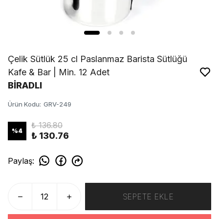
Çelik Sütlük 25 cl Paslanmaz Barista Sütlüğü
Kafe & Bar | Min. 12 Adet
BİRADLI
Ürün Kodu
:
GRV-249
₺ 136.80
%
4
₺ 130.76
Paylaş
:
SEPETE EKLE