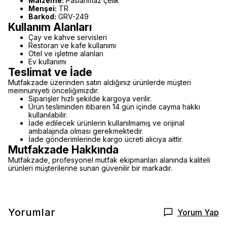
Malzeme:
Paslanmaz çelik
Menşei:
TR
Barkod:
GRV-249
Kullanım Alanları
Çay ve kahve servisleri
Restoran ve kafe kullanımı
Otel ve işletme alanları
Ev kullanımı
Teslimat ve İade
Mutfakzade üzerinden satın aldığınız ürünlerde müşteri
memnuniyeti önceliğimizdir.
Siparişler hızlı şekilde kargoya verilir.
Ürün tesliminden itibaren 14 gün içinde cayma hakkı
kullanılabilir.
İade edilecek ürünlerin kullanılmamış ve orijinal
ambalajında olması gerekmektedir.
İade gönderimlerinde kargo ücreti alıcıya aittir.
Mutfakzade Hakkında
Mutfakzade, profesyonel mutfak ekipmanları alanında kaliteli
ürünleri müşterilerine sunan güvenilir bir markadır.
Yorumlar
Yorum Yap