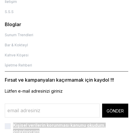
İletişim
S.S.S
Bloglar
Sunum Trendleri
Bar & Kokteyl
Kahve Köşesi
İşletme Rehberi
Fırsat ve kampanyaları kaçırmamak için kaydol !!!
Lütfen e-mail adresinizi giriniz
GÖNDER
Kişisel verilerin korunması kanunu
okudum,
onaylıyorum