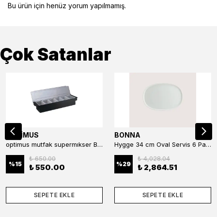
Bu ürün için henüz yorum yapılmamış.
Çok Satanlar
OPTİMUS
BONNA
optimus mutfak supermıkser Bar Konteyner 6'lı 50×16×9 cm Kapaklı Polikarbon Organizer Bar & Kafe
Hygge 34 cm Oval Servis 6 Parça
₺ 650.00
₺ 4,028.04
%
15
%
29
₺ 550.00
₺ 2,864.51
SEPETE EKLE
SEPETE EKLE