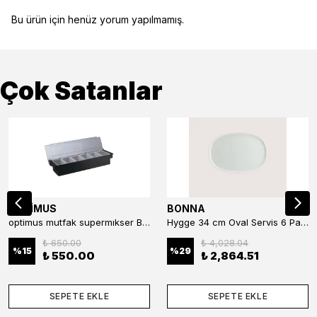
Bu ürün için henüz yorum yapılmamış.
Çok Satanlar
OPTİMUS
BONNA
optimus mutfak supermıkser Bar Konteyner 6'lı 50×16×9 cm Kapaklı Polikarbon Organizer Bar & Kafe
Hygge 34 cm Oval Servis 6 Parça
₺ 650.00
₺ 4,028.04
%
15
%
29
₺ 550.00
₺ 2,864.51
SEPETE EKLE
SEPETE EKLE