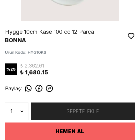
Hygge 10cm Kase 100 cc 12 Parça
BONNA
Ürün Kodu
:
HYG10KS
₺ 2,362.61
%
29
₺ 1,680.15
Paylaş
:
SEPETE EKLE
HEMEN AL