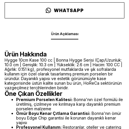
WHATSAPP
Ürün Açıklaması
Ürün Hakkında
Hygge 10cm Kase 100 cc | Bonna Hygge Serisi (Çap/Uzunluk:
10.0 cm | Genişlik: 10.3 cm | Yükseklik: 2.6 cm | Hacim: 100 CC |
Ağırlık: 0.151 kg), profesyonel mutfaklarda ve şık sofralarda
kullanım için özel olarak tasarlanmış premium porselen bir
üründür. Dayanıklı yapısı ve estetik görünümüyle kase
kategorisinde üstün kalite sunan bu ürün, HoReCa sektörünün
vazgeçilmez tercihlerinden biridir.
Öne Çıkan Özellikler
Premium Porselen Kalitesi:
Bonna'nın özel formülü ile
üretilmiş, çizilmeye ve kırılmaya karşı dayanıklı premium
porselen malzeme
Ömür Boyu Kenar Çıtlama Garantisi:
Bonna'nın ömür
boyu Edge Chip garantisi ile korunan dayanıklı kenar
yapısı
Profesyonel Kullanım:
Restoranlar, oteller ve catering