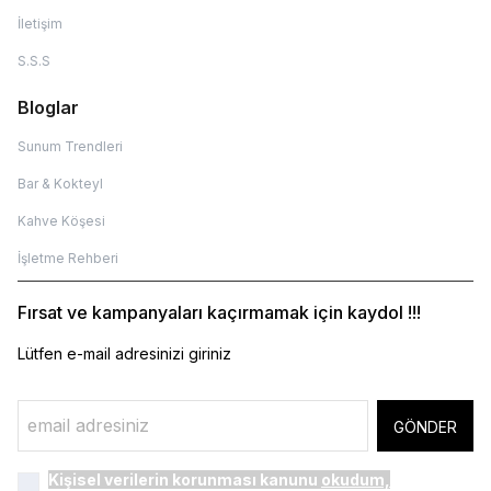
İletişim
S.S.S
Bloglar
Sunum Trendleri
Bar & Kokteyl
Kahve Köşesi
İşletme Rehberi
Fırsat ve kampanyaları kaçırmamak için kaydol !!!
Lütfen e-mail adresinizi giriniz
GÖNDER
Kişisel verilerin korunması kanunu
okudum,