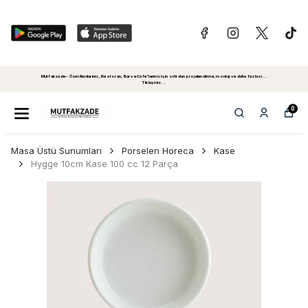
Mutfakzade - Özel Alanlariniz, Restoran, Bar ve Cafe'leriniz için sıfırdan projelendirme, montaj ve daha fazlasi...
Tiklayiniz...
0
Masa Üstü Sunumları
Porselen Horeca
Kase
Hygge 10cm Kase 100 cc 12 Parça