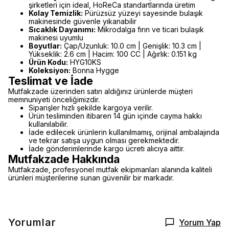
şirketleri için ideal, HoReCa standartlarında üretim
Kolay Temizlik:
Pürüzsüz yüzeyi sayesinde bulaşık
makinesinde güvenle yıkanabilir
Sıcaklık Dayanımı:
Mikrodalga fırın ve ticari bulaşık
makinesi uyumlu
Boyutlar:
Çap/Uzunluk: 10.0 cm | Genişlik: 10.3 cm |
Yükseklik: 2.6 cm | Hacim: 100 CC | Ağırlık: 0.151 kg
Ürün Kodu:
HYG10KS
Koleksiyon:
Bonna Hygge
Teslimat ve İade
Mutfakzade üzerinden satın aldığınız ürünlerde müşteri
memnuniyeti önceliğimizdir.
Siparişler hızlı şekilde kargoya verilir.
Ürün tesliminden itibaren 14 gün içinde cayma hakkı
kullanılabilir.
İade edilecek ürünlerin kullanılmamış, orijinal ambalajında
ve tekrar satışa uygun olması gerekmektedir.
İade gönderimlerinde kargo ücreti alıcıya aittir.
Mutfakzade Hakkında
Mutfakzade, profesyonel mutfak ekipmanları alanında kaliteli
ürünleri müşterilerine sunan güvenilir bir markadır.
Yorumlar
Yorum Yap